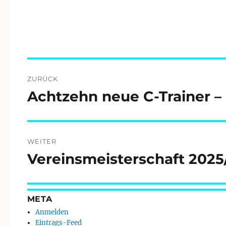
Beitragsnavigation
ZURÜCK
Achtzehn neue C-Trainer – 
Vorheriger
Beitrag:
WEITER
Vereinsmeisterschaft 2025
Nächster
Beitrag:
META
Anmelden
Eintrags-Feed