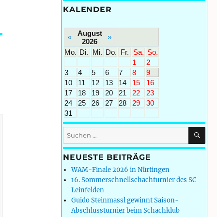
KALENDER
August
«
»
2026
Mo.
Di.
Mi.
Do.
Fr.
Sa.
So.
1
2
3
4
5
6
7
8
9
10
11
12
13
14
15
16
17
18
19
20
21
22
23
24
25
26
27
28
29
30
31
SU
Suchen
nach:
NEUESTE BEITRÄGE
WAM-Finale 2026 in Nürtingen
16. Sommerschnellschachturnier des SC
Leinfelden
Guido Steinmassl gewinnt Saison-
Abschlussturnier beim Schachklub