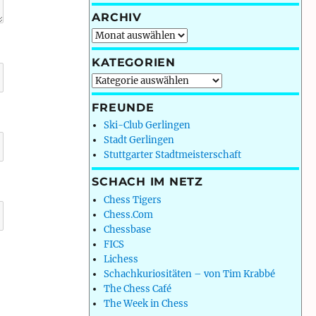
ARCHIV
Archiv
KATEGORIEN
Kategorien
FREUNDE
Ski-Club Gerlingen
Stadt Gerlingen
Stuttgarter Stadtmeisterschaft
SCHACH IM NETZ
Chess Tigers
Chess.Com
Chessbase
FICS
Lichess
Schachkuriositäten – von Tim Krabbé
The Chess Café
The Week in Chess