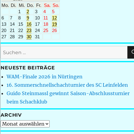
Mo.
Di.
Mi.
Do.
Fr.
Sa.
So.
1
2
3
4
5
6
7
8
9
10
11
12
13
14
15
16
17
18
19
20
21
22
23
24
25
26
27
28
29
30
31
Suchen
nach:
NEUESTE BEITRÄGE
WAM-Finale 2026 in Nürtingen
16. Sommerschnellschachturnier des SC Leinfelden
Guido Steinmassl gewinnt Saison-Abschlussturnier
beim Schachklub
ARCHIV
Archiv