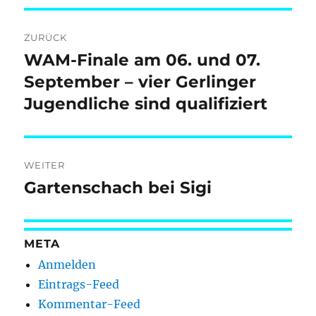
Beitragsnavigation
ZURÜCK
WAM-Finale am 06. und 07.
Vorheriger
Beitrag:
September – vier Gerlinger
Jugendliche sind qualifiziert
WEITER
Gartenschach bei Sigi
Nächster
Beitrag:
META
Anmelden
Eintrags-Feed
Kommentar-Feed