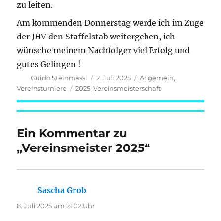
zu leiten.
Am kommenden Donnerstag werde ich im Zuge
der JHV den Staffelstab weitergeben, ich
wünsche meinem Nachfolger viel Erfolg und
gutes Gelingen !
Autor
Veröffentlicht
Kategorien
Guido Steinmassl
2. Juli 2025
Allgemein
,
am
Schlagwörter
Vereinsturniere
2025
,
Vereinsmeisterschaft
Ein Kommentar zu
„Vereinsmeister 2025“
Sascha Grob
sagt:
8. Juli 2025 um 21:02 Uhr