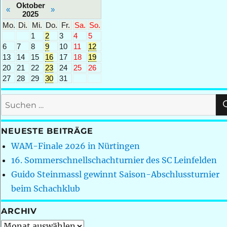
Oktober
«
»
2025
Mo.
Di.
Mi.
Do.
Fr.
Sa.
So.
1
2
3
4
5
6
7
8
9
10
11
12
13
14
15
16
17
18
19
20
21
22
23
24
25
26
27
28
29
30
31
Suchen
nach:
NEUESTE BEITRÄGE
WAM-Finale 2026 in Nürtingen
16. Sommerschnellschachturnier des SC Leinfelden
Guido Steinmassl gewinnt Saison-Abschlussturnier
beim Schachklub
ARCHIV
Archiv