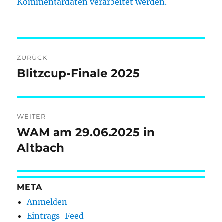
Kommentardaten verarbeitet werden.
Beitragsnavigation
ZURÜCK
Blitzcup-Finale 2025
Vorheriger
Beitrag:
WEITER
WAM am 29.06.2025 in
Nächster
Beitrag:
Altbach
META
Anmelden
Eintrags-Feed