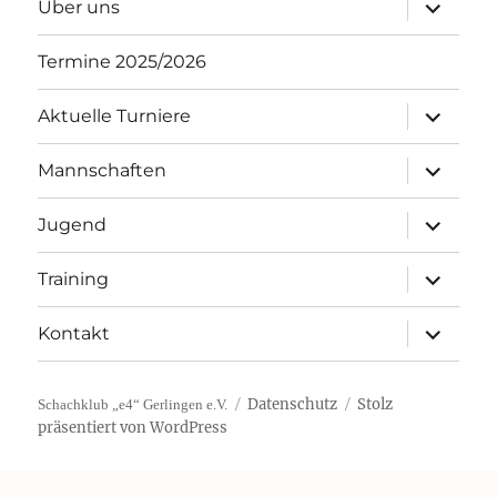
Unterme
Über uns
öffnen
Termine 2025/2026
Unterme
Aktuelle Turniere
öffnen
Unterme
Mannschaften
öffnen
Unterme
Jugend
öffnen
Unterme
Training
öffnen
Unterme
Kontakt
öffnen
Datenschutz
Stolz
Schachklub „e4“ Gerlingen e.V.
präsentiert von WordPress