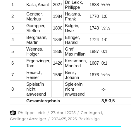
Dr. Leick,
1
Kalia, Anant
2027
1838
½:½
Philippe
Gentner,
Halama,
2
1984
1770
1:0
Markus
Frank
Gampper,
Bulgrin,
3
1800
1743
½:½
Steffen
Uwe
Bergmann,
Ellinger,
4
1846
1724
1:0
Martin
Harald
Wennes,
Graf,
5
1836
1887
0:1
Holger
Maximilian
Ergenzinger,
Kossmann,
6
1426
1687
0:1
Tom
Manfred
Reusch,
Benz,
7
1590
1676
½:½
Reiner
Johann
Spieler/in
Spieler/in
8
nicht
nicht
-:-
anwesend
anwesend
Gesamtergebnis
3,5:3,5
Autor
Veröffentlicht
Kategorien
Philippe Leick
27. April 2025
Gerlingen I
,
am
Schlagwörter
Gerlinger Anzeiger
2024/25
,
2025
,
Bezirksliga