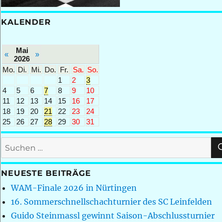
KALENDER
Mai
«
»
2026
Mo.
Di.
Mi.
Do.
Fr.
Sa.
So.
1
2
3
4
5
6
7
8
9
10
11
12
13
14
15
16
17
18
19
20
21
22
23
24
25
26
27
28
29
30
31
Suchen
nach:
NEUESTE BEITRÄGE
WAM-Finale 2026 in Nürtingen
16. Sommerschnellschachturnier des SC Leinfelden
Guido Steinmassl gewinnt Saison-Abschlussturnier