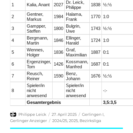
Dr. Leick,
1
Kalia, Anant
2027
1838
½:½
Philippe
Gentner,
Halama,
2
1984
1770
1:0
Markus
Frank
Gampper,
Bulgrin,
3
1800
1743
½:½
Steffen
Uwe
Bergmann,
Ellinger,
4
1846
1724
1:0
Martin
Harald
Wennes,
Graf,
5
1836
1887
0:1
Holger
Maximilian
Ergenzinger,
Kossmann,
6
1426
1687
0:1
Tom
Manfred
Reusch,
Benz,
7
1590
1676
½:½
Reiner
Johann
Spieler/in
Spieler/in
8
nicht
nicht
-:-
anwesend
anwesend
Gesamtergebnis
3,5:3,5
Autor
Veröffentlicht
Kategorien
Philippe Leick
27. April 2025
Gerlingen I
,
am
Schlagwörter
Gerlinger Anzeiger
2024/25
,
2025
,
Bezirksliga