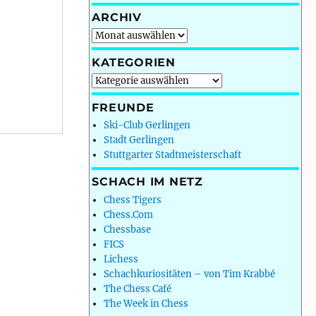
ARCHIV
Archiv
KATEGORIEN
Kategorien
FREUNDE
Ski-Club Gerlingen
Stadt Gerlingen
Stuttgarter Stadtmeisterschaft
SCHACH IM NETZ
Chess Tigers
Chess.Com
Chessbase
FICS
Lichess
Schachkuriositäten – von Tim Krabbé
The Chess Café
The Week in Chess