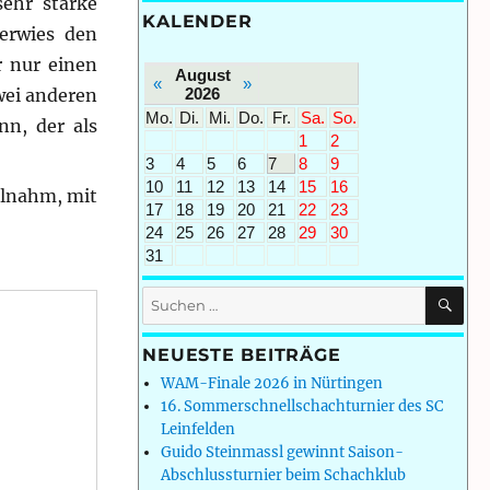
sehr starke
KALENDER
verwies den
r nur einen
August
«
»
2026
wei anderen
Mo.
Di.
Mi.
Do.
Fr.
Sa.
So.
nn, der als
1
2
3
4
5
6
7
8
9
10
11
12
13
14
15
16
eilnahm, mit
17
18
19
20
21
22
23
24
25
26
27
28
29
30
31
SU
Suchen
nach:
NEUESTE BEITRÄGE
WAM-Finale 2026 in Nürtingen
16. Sommerschnellschachturnier des SC
Leinfelden
Guido Steinmassl gewinnt Saison-
Abschlussturnier beim Schachklub