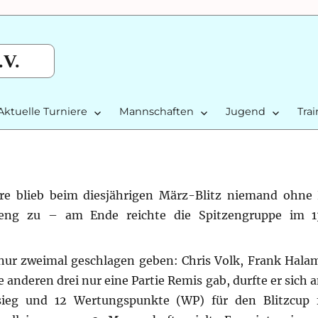
.V.
Aktuelle Turniere
Mannschaften
Jugend
Tra
re blieb beim diesjährigen März-Blitz niemand ohne 
 eng zu – am Ende reichte die Spitzengruppe im 1
 nur zweimal geschlagen geben: Chris Volk, Frank Halam
ie anderen drei nur eine Partie Remis gab, durfte er sich
ieg und 12 Wertungspunkte (WP) für den Blitzcup f