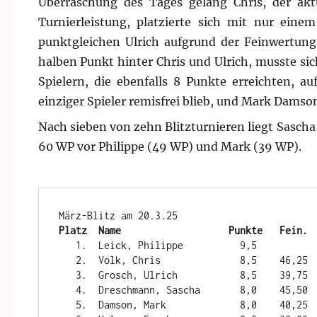
Überraschung des Tages gelang Chris, der aktu
Turnierleistung, platzierte sich mit nur ein
punktgleichen Ulrich aufgrund der Feinwertung 
halben Punkt hinter Chris und Ulrich, musste si
Spielern, die ebenfalls 8 Punkte erreichten, a
einziger Spieler remisfrei blieb, und Mark Damso
Nach sieben von zehn Blitzturnieren liegt Sascha 
60 WP vor Philippe (49 WP) und Mark (39 WP).
Platz  Name                   Punkte   Fein. 
   1.  Leick, Philippe          9,5             12

   2.  Volk, Chris              8,5    46,25    10

   3.  Grosch, Ulrich           8,5    39,75     8

   4.  Dreschmann, Sascha       8,0    45,50     6

   5.  Damson, Mark             8,0    40,25     4
