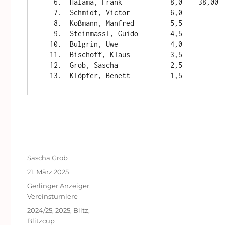
   6.  Halama, Frank            8,0    38,00     3

   7.  Schmidt, Victor          6,0              2

   8.  Koßmann, Manfred         5,5              1

   9.  Steinmassl, Guido        4,5

  10.  Bulgrin, Uwe             4,0

  11.  Bischoff, Klaus          3,5

  12.  Grob, Sascha             2,5

Autor
Sascha Grob
Veröffentlicht
21. März 2025
am
Kategorien
Gerlinger Anzeiger
,
Vereinsturniere
Schlagwörter
2024/25
,
2025
,
Blitz
,
Blitzcup