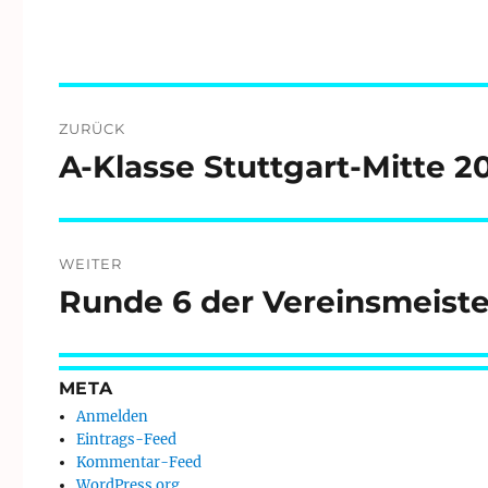
Beitragsnavigation
ZURÜCK
A-Klasse Stuttgart-Mitte 2
Vorheriger
Beitrag:
WEITER
Runde 6 der Vereinsmeiste
Nächster
Beitrag:
META
Anmelden
Eintrags-Feed
Kommentar-Feed
WordPress.org