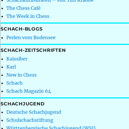
Schachkuriositäten – von Tim Krabbé
The Chess Café
The Week in Chess
SCHACH-BLOGS
Perlen vom Bodensee
SCHACH-ZEITSCHRIFTEN
Kaissiber
Karl
New in Chess
Schach
Schach Magazin 64
SCHACHJUGEND
Deutsche Schachjugend
Schulschachstiftung
Württenbergische Schachjugend (WSJ)