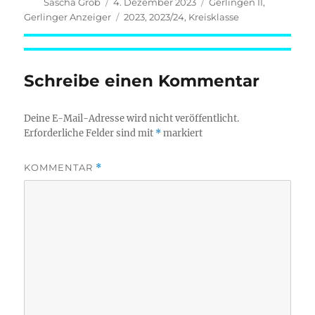
Autor
Veröffentlicht
Kategorien
Sascha Grob
4. Dezember 2023
Gerlingen II
,
am
Schlagwörter
Gerlinger Anzeiger
2023
,
2023/24
,
Kreisklasse
Schreibe einen Kommentar
Deine E-Mail-Adresse wird nicht veröffentlicht.
Erforderliche Felder sind mit
*
markiert
KOMMENTAR
*