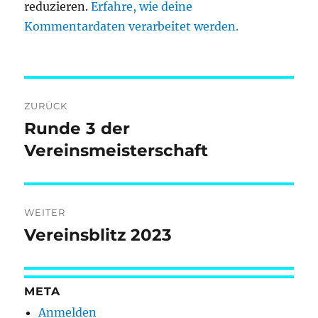
reduzieren.
Erfahre, wie deine
Kommentardaten verarbeitet werden.
Beitragsnavigation
ZURÜCK
Runde 3 der
Vorheriger
Beitrag:
Vereinsmeisterschaft
WEITER
Vereinsblitz 2023
Nächster
Beitrag:
META
Anmelden