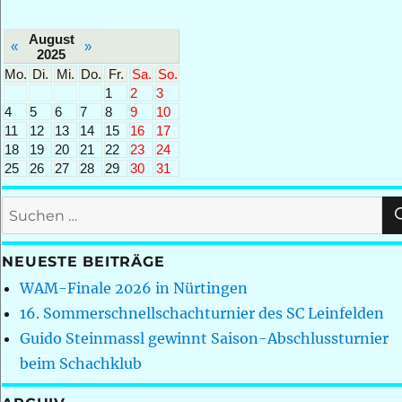
August
«
»
2025
Mo.
Di.
Mi.
Do.
Fr.
Sa.
So.
1
2
3
4
5
6
7
8
9
10
11
12
13
14
15
16
17
18
19
20
21
22
23
24
25
26
27
28
29
30
31
Suchen
nach:
NEUESTE BEITRÄGE
WAM-Finale 2026 in Nürtingen
16. Sommerschnellschachturnier des SC Leinfelden
Guido Steinmassl gewinnt Saison-Abschlussturnier
beim Schachklub