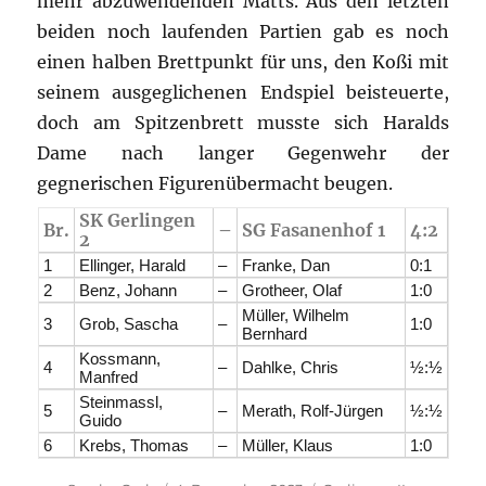
mehr abzuwendenden Matts. Aus den letzten
beiden noch laufenden Partien gab es noch
einen halben Brettpunkt für uns, den Koßi mit
seinem ausgeglichenen Endspiel beisteuerte,
doch am Spitzenbrett musste sich Haralds
Dame nach langer Gegenwehr der
gegnerischen Figurenübermacht beugen.
SK Gerlingen
Br.
–
SG Fasanenhof 1
4:2
2
1
Ellinger, Harald
–
Franke, Dan
0:1
2
Benz, Johann
–
Grotheer, Olaf
1:0
Müller, Wilhelm
3
Grob, Sascha
–
1:0
Bernhard
Kossmann,
4
–
Dahlke, Chris
½:½
Manfred
Steinmassl,
5
–
Merath, Rolf-Jürgen
½:½
Guido
6
Krebs, Thomas
–
Müller, Klaus
1:0