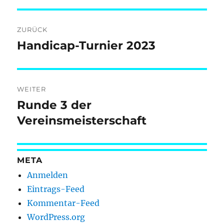
Beitragsnavigation
ZURÜCK
Handicap-Turnier 2023
Vorheriger
Beitrag:
WEITER
Runde 3 der
Nächster
Beitrag:
Vereinsmeisterschaft
META
Anmelden
Eintrags-Feed
Kommentar-Feed
WordPress.org