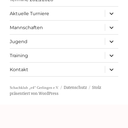
Unterme
Aktuelle Turniere
öffnen
Unterme
Mannschaften
öffnen
Unterme
Jugend
öffnen
Unterme
Training
öffnen
Unterme
Kontakt
öffnen
Datenschutz
Stolz
Schachklub „e4“ Gerlingen e.V.
präsentiert von WordPress