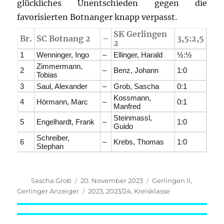
glückliches Unentschieden gegen die
favorisierten Botnanger knapp verpasst.
SK Gerlingen
Br.
SC Botnang 2
–
3,5:2,5
2
1
Wenninger, Ingo
–
Ellinger, Harald
½:½
Zimmermann,
2
–
Benz, Johann
1:0
Tobias
3
Saul, Alexander
–
Grob, Sascha
0:1
Kossmann,
4
Hörmann, Marc
–
0:1
Manfred
Steinmassl,
5
Engelhardt, Frank
–
1:0
Guido
Schreiber,
6
–
Krebs, Thomas
1:0
Stephan
Autor
Veröffentlicht
Kategorien
Sascha Grob
20. November 2023
Gerlingen II
,
am
Schlagwörter
Gerlinger Anzeiger
2023
,
2023/24
,
Kreisklasse