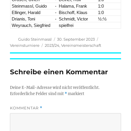
Steinmassl, Guido
-
Halama, Frank
1:0
Ellinger, Harald
-
Bischoff, Klaus
1:0
Drianis, Toni
-
Schmidt, Victor
½:½
Weyrauch, Siegfried
spielfrei
Autor
Veröffentlicht
Kategorien
Guido Steinmassl
30. September 2023
am
Schlagwörter
Vereinsturniere
2023/24
,
Vereinsmeisterschaft
Schreibe einen Kommentar
Deine E-Mail-Adresse wird nicht veröffentlicht.
Erforderliche Felder sind mit
*
markiert
KOMMENTAR
*