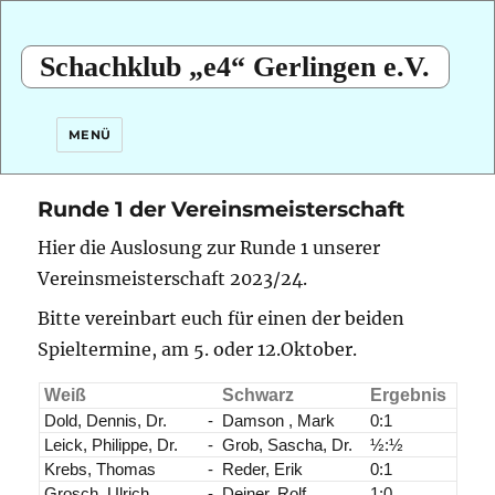
Schachklub „e4“ Gerlingen e.V.
MENÜ
Runde 1 der Vereinsmeisterschaft
Hier die Auslosung zur Runde 1 unserer
Vereinsmeisterschaft 2023/24.
Bitte vereinbart euch für einen der beiden
Spieltermine, am 5. oder 12.Oktober.
Weiß
Schwarz
Ergebnis
Dold, Dennis, Dr.
-
Damson , Mark
0:1
Leick, Philippe, Dr.
-
Grob, Sascha, Dr.
½:½
Krebs, Thomas
-
Reder, Erik
0:1
Grosch, Ulrich
-
Deiner, Rolf
1:0