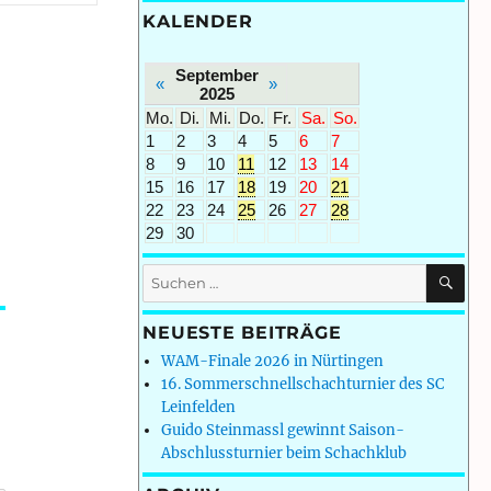
KALENDER
September
«
»
2025
Mo.
Di.
Mi.
Do.
Fr.
Sa.
So.
1
2
3
4
5
6
7
8
9
10
11
12
13
14
15
16
17
18
19
20
21
22
23
24
25
26
27
28
29
30
SU
Suchen
nach:
NEUESTE BEITRÄGE
WAM-Finale 2026 in Nürtingen
16. Sommerschnellschachturnier des SC
Leinfelden
Guido Steinmassl gewinnt Saison-
Abschlussturnier beim Schachklub