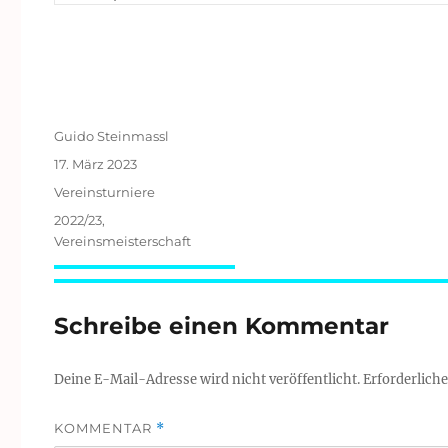
Autor
Guido Steinmassl
Veröffentlicht
17. März 2023
am
Kategorien
Vereinsturniere
Schlagwörter
2022/23
,
Vereinsmeisterschaft
Schreibe einen Kommentar
Deine E-Mail-Adresse wird nicht veröffentlicht.
Erforderliche
KOMMENTAR
*