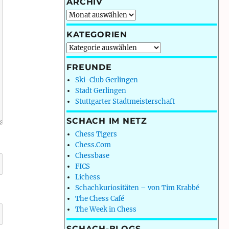
ARCHIV
Archiv
KATEGORIEN
Kategorien
FREUNDE
Ski-Club Gerlingen
Stadt Gerlingen
Stuttgarter Stadtmeisterschaft
SCHACH IM NETZ
Chess Tigers
Chess.Com
Chessbase
FICS
Lichess
Schachkuriositäten – von Tim Krabbé
The Chess Café
The Week in Chess
SCHACH-BLOGS