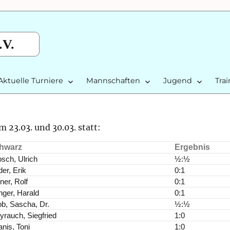
.V.
Aktuelle Turniere
Mannschaften
Jugend
Tra
 23.03. und 30.03. statt:
hwarz
Ergebnis
sch, Ulrich
½:½
er, Erik
0:1
ner, Rolf
0:1
inger, Harald
0:1
b, Sascha, Dr.
½:½
rauch, Siegfried
1:0
anis, Toni
1:0