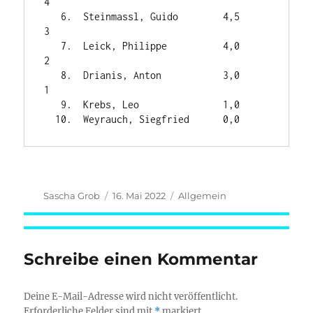
4

   6.  Steinmassl, Guido        4,5              
3

   7.  Leick, Philippe          4,0              
2

   8.  Drianis, Anton           3,0              
1

   9.  Krebs, Leo               1,0

Autor
Veröffentlicht
Kategorien
Sascha Grob
16. Mai 2022
Allgemein
am
Schreibe einen Kommentar
Deine E-Mail-Adresse wird nicht veröffentlicht.
Erforderliche Felder sind mit
*
markiert