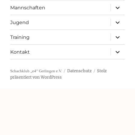
Unterme
Mannschaften
öffnen
Unterme
Jugend
öffnen
Unterme
Training
öffnen
Unterme
Kontakt
öffnen
Datenschutz
Stolz
Schachklub „e4“ Gerlingen e.V.
präsentiert von WordPress