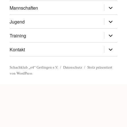
Untermen
Mannschaften
öffnen
Untermen
Jugend
öffnen
Untermen
Training
öffnen
Untermen
Kontakt
öffnen
Datenschutz
Stolz präsentiert
Schachklub „e4“ Gerlingen e.V.
von WordPress