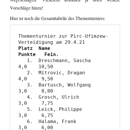
Vorschläge hinzu!
Hier ist noch die Gesamttabelle des Thementurniers:
Thementurnier zur Pirc-Ufimzew-
Platz  Name                   
Punkte   Fein.
   1.  Dreschmann, Sascha       
4,0    10,50

   2.  Mitrovic, Dragan         
4,0     9,50

   3.  Bartusch, Wolfgang       
3,0     8,00

   4.  Grosch, Ulrich           
3,0     7,75    

   5.  Leick, Philippe          
3,0     6,75

   6.  Halama, Frank            
3,0     6,00
