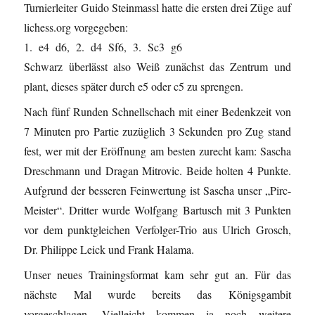
Turnierleiter Guido Steinmassl hatte die ersten drei Züge auf
lichess.org vorgegeben:
1. e4 d6, 2. d4 Sf6, 3. Sc3 g6
Schwarz überlässt also Weiß zunächst das Zentrum und
plant, dieses später durch e5 oder c5 zu sprengen.
Nach fünf Runden Schnellschach mit einer Bedenkzeit von
7 Minuten pro Partie zuzüglich 3 Sekunden pro Zug stand
fest, wer mit der Eröffnung am besten zurecht kam: Sascha
Dreschmann und Dragan Mitrovic. Beide holten 4 Punkte.
Aufgrund der besseren Feinwertung ist Sascha unser „Pirc-
Meister“. Dritter wurde Wolfgang Bartusch mit 3 Punkten
vor dem punktgleichen Verfolger-Trio aus Ulrich Grosch,
Dr. Philippe Leick und Frank Halama.
Unser neues Trainingsformat kam sehr gut an. Für das
nächste Mal wurde bereits das Königsgambit
vorgeschlagen. Vielleicht kommen ja noch weitere