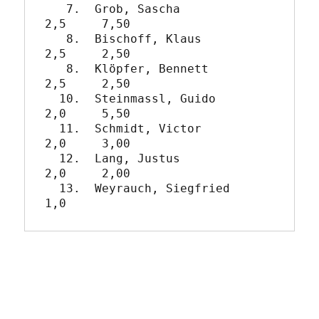
   7.  Grob, Sascha             
2,5     7,50

   8.  Bischoff, Klaus          
2,5     2,50

   8.  Klöpfer, Bennett         
2,5     2,50

  10.  Steinmassl, Guido        
2,0     5,50

  11.  Schmidt, Victor          
2,0     3,00

  12.  Lang, Justus             
2,0     2,00

  13.  Weyrauch, Siegfried      