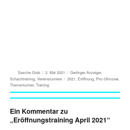
Autor
Veröffentlicht
Kategorien
Sascha Grob
2. Mai 2021
Gerlinger Anzeiger
,
am
Schlagwörter
Schachtraining
,
Vereinsturniere
2021
,
Eröffnung
,
Pirc-Ufimzew
,
Thementurnier
,
Training
Ein Kommentar zu
„Eröffnungstraining April 2021“