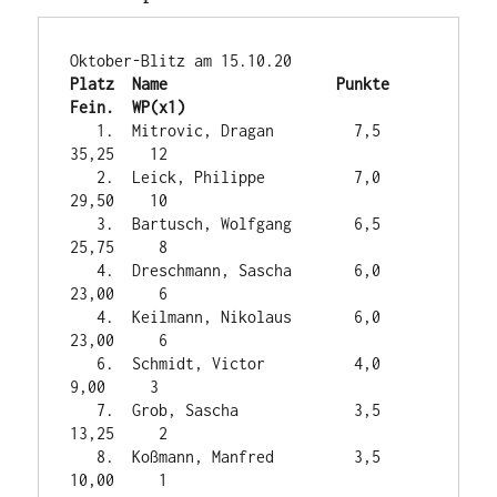
Platz  Name                   Punkte   
Fein.  WP(x1)
   1.  Mitrovic, Dragan         7,5    
35,25    12

   2.  Leick, Philippe          7,0    
29,50    10

   3.  Bartusch, Wolfgang       6,5    
25,75     8

   4.  Dreschmann, Sascha       6,0    
23,00     6

   4.  Keilmann, Nikolaus       6,0    
23,00     6

   6.  Schmidt, Victor          4,0     
9,00     3

   7.  Grob, Sascha             3,5    
13,25     2

   8.  Koßmann, Manfred         3,5    
10,00     1
