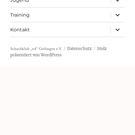
Jugend
öffnen
Unterme
Training
öffnen
Unterme
Kontakt
öffnen
Datenschutz
Stolz
Schachklub „e4“ Gerlingen e.V.
präsentiert von WordPress