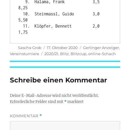
   9.  Halama, Frank            3,5     
8,25

  10.  Steinmassl, Guido        3,0     
5,50

  11.  Klöpfer, Bennett         2,0     
Autor
Veröffentlicht
Kategorien
Sascha Grob
17. Oktober 2020
Gerlinger Anzeiger
,
am
Schlagwörter
Vereinsturniere
2020/21
,
Blitz
,
Blitzcup
,
online-Schach
Schreibe einen Kommentar
Deine E-Mail-Adresse wird nicht veröffentlicht.
Erforderliche Felder sind mit
*
markiert
KOMMENTAR
*