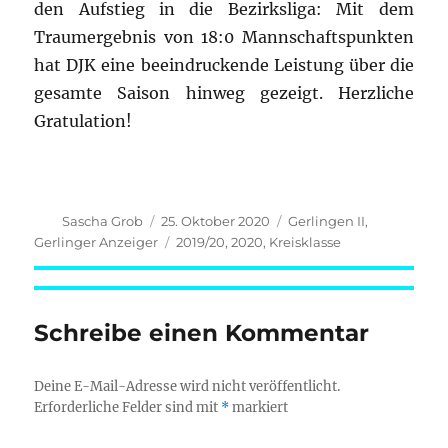
den Aufstieg in die Bezirksliga: Mit dem
Traumergebnis von 18:0 Mannschaftspunkten
hat DJK eine beeindruckende Leistung über die
gesamte Saison hinweg gezeigt. Herzliche
Gratulation!
Autor
Veröffentlicht
Kategorien
Sascha Grob
25. Oktober 2020
Gerlingen II
,
am
Schlagwörter
Gerlinger Anzeiger
2019/20
,
2020
,
Kreisklasse
Schreibe einen Kommentar
Deine E-Mail-Adresse wird nicht veröffentlicht.
Erforderliche Felder sind mit
*
markiert