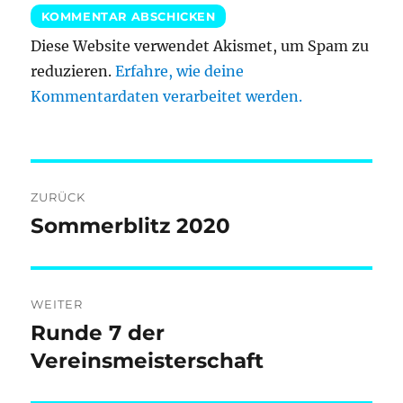
Diese Website verwendet Akismet, um Spam zu
reduzieren.
Erfahre, wie deine
Kommentardaten verarbeitet werden.
Beitragsnavigation
ZURÜCK
Sommerblitz 2020
Vorheriger
Beitrag:
WEITER
Runde 7 der
Nächster
Beitrag:
Vereinsmeisterschaft