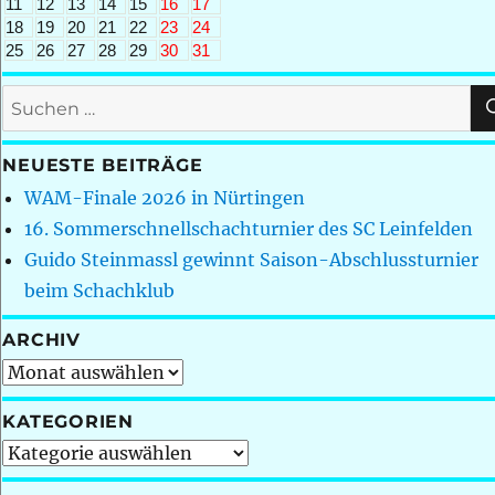
11
12
13
14
15
16
17
18
19
20
21
22
23
24
25
26
27
28
29
30
31
Suchen
nach:
NEUESTE BEITRÄGE
WAM-Finale 2026 in Nürtingen
16. Sommerschnellschachturnier des SC Leinfelden
Guido Steinmassl gewinnt Saison-Abschlussturnier
beim Schachklub
ARCHIV
Archiv
KATEGORIEN
Kategorien