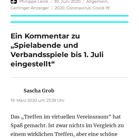
Autor
Veröffentlicht
Kategorien
Philippe Leick
30. Juni 2020
Allgemein
,
am
Schlagwörter
Gerlinger Anzeiger
2020
,
Coronavirus
,
Covid-19
Ein Kommentar zu
„Spielabende und
Verbandsspiele bis 1. Juli
eingestellt“
Sascha Grob
sagt:
19. März 2020 um 23:39 Uhr
Das „Treffen im virtuellen Vereinsraum“ hat
Spaß gemacht. Ist zwar nichts im Vergleich zu
einem wirklichen Treffen, aber eine schöne