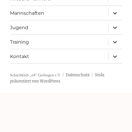
öffnen
Unterme
Mannschaften
öffnen
Unterme
Jugend
öffnen
Unterme
Training
öffnen
Unterme
Kontakt
öffnen
Datenschutz
Stolz
Schachklub „e4“ Gerlingen e.V.
präsentiert von WordPress