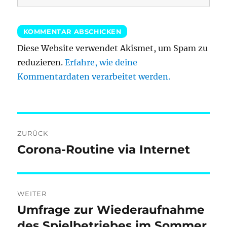
Diese Website verwendet Akismet, um Spam zu
reduzieren.
Erfahre, wie deine
Kommentardaten verarbeitet werden.
Beitragsnavigation
ZURÜCK
Corona-Routine via Internet
Vorheriger
Beitrag:
WEITER
Umfrage zur Wiederaufnahme
Nächster
Beitrag:
des Spielbetriebes im Sommer