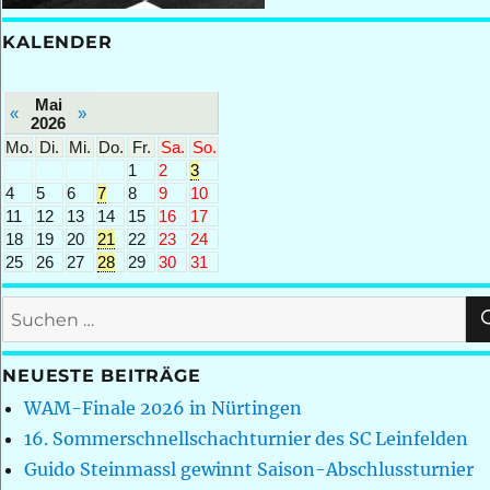
KALENDER
Mai
«
»
2026
Mo.
Di.
Mi.
Do.
Fr.
Sa.
So.
1
2
3
4
5
6
7
8
9
10
11
12
13
14
15
16
17
18
19
20
21
22
23
24
25
26
27
28
29
30
31
Suchen
nach:
NEUESTE BEITRÄGE
WAM-Finale 2026 in Nürtingen
16. Sommerschnellschachturnier des SC Leinfelden
Guido Steinmassl gewinnt Saison-Abschlussturnier