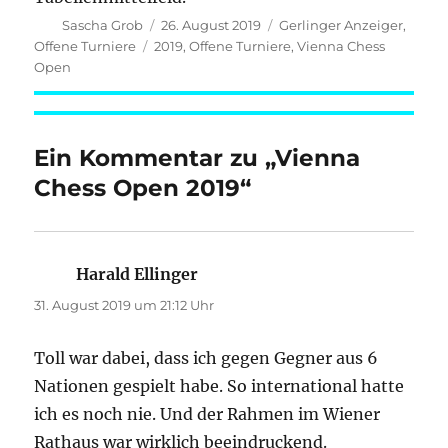
Autor
Veröffentlicht
Kategorien
Sascha Grob
26. August 2019
Gerlinger Anzeiger
,
am
Schlagwörter
Offene Turniere
2019
,
Offene Turniere
,
Vienna Chess
Open
Ein Kommentar zu „Vienna
Chess Open 2019“
Harald Ellinger
sagt:
31. August 2019 um 21:12 Uhr
Toll war dabei, dass ich gegen Gegner aus 6
Nationen gespielt habe. So international hatte
ich es noch nie. Und der Rahmen im Wiener
Rathaus war wirklich beeindruckend.