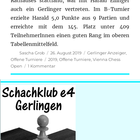
Rathauses stattfand, war mit Harald Ellinger
auch ein Gerlinger vertreten. Im B-Turnier
erzielte Harald 5,0 Punkte aus 9 Partien und
erreichte mit dem 145. Platz unter 409
TeilnehmerInnen einen guten Rang im oberen
Tabellenmittelfeld.
Autor
Veröffentlicht
Kategorien
Sascha Grob
26. August 2019
Gerlinger Anzeiger
,
am
Schlagwörter
Offene Turniere
2019
,
Offene Turniere
,
Vienna Chess
zu
Open
1 Kommentar
Vienna
Chess
Open
2019