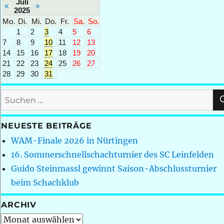
Juli
«
»
2025
Mo.
Di.
Mi.
Do.
Fr.
Sa.
So.
1
2
3
4
5
6
7
8
9
10
11
12
13
14
15
16
17
18
19
20
21
22
23
24
25
26
27
28
29
30
31
Suchen
nach:
NEUESTE BEITRÄGE
WAM-Finale 2026 in Nürtingen
16. Sommerschnellschachturnier des SC Leinfelden
Guido Steinmassl gewinnt Saison-Abschlussturnier
beim Schachklub
ARCHIV
Archiv