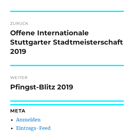
Beitragsnavigation
ZURÜCK
Offene Internationale
Vorheriger
Beitrag:
Stuttgarter Stadtmeisterschaft
2019
WEITER
Pfingst-Blitz 2019
Nächster
Beitrag:
META
Anmelden
Eintrags-Feed