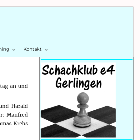
ining
Kontakt
ltag an und
und Harald
er: Manfred
omas Krebs