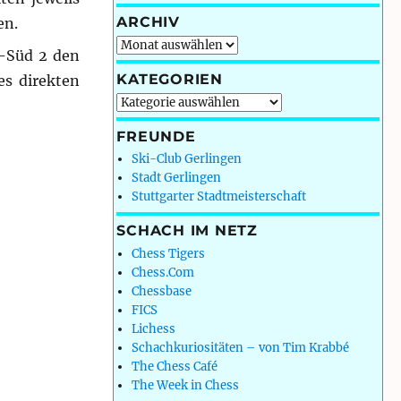
ARCHIV
en.
Archiv
t-Süd 2 den
KATEGORIEN
es direkten
Kategorien
FREUNDE
Ski-Club Gerlingen
Stadt Gerlingen
Stuttgarter Stadtmeisterschaft
SCHACH IM NETZ
Chess Tigers
Chess.Com
Chessbase
FICS
Lichess
Schachkuriositäten – von Tim Krabbé
The Chess Café
The Week in Chess