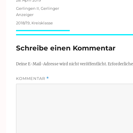
28. April 2019
am
Kategorien
Gerlingen II
,
Gerlinger
Anzeiger
Schlagwörter
2018/19
,
Kreisklasse
Schreibe einen Kommentar
Deine E-Mail-Adresse wird nicht veröffentlicht.
Erforderliche
KOMMENTAR
*