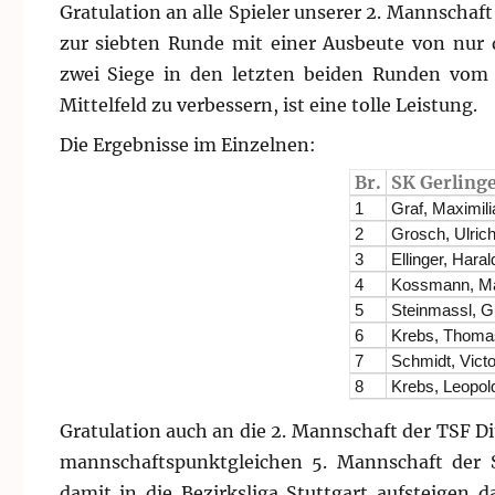
Gratulation an alle Spieler unserer 2. Mannschaft
zur siebten Runde mit einer Ausbeute von nur
zwei Siege in den letzten beiden Runden vom v
Mittelfeld zu verbessern, ist eine tolle Leistung.
Die Ergebnisse im Einzelnen:
Br.
SK Gerling
1
Graf, Maximili
2
Grosch, Ulric
3
Ellinger, Haral
4
Kossmann, Ma
5
Steinmassl, G
6
Krebs, Thoma
7
Schmidt, Victo
8
Krebs, Leopol
Gratulation auch an die 2. Mannschaft der TSF D
mannschaftspunktgleichen 5. Mannschaft der S
damit in die Bezirksliga Stuttgart aufsteigen 