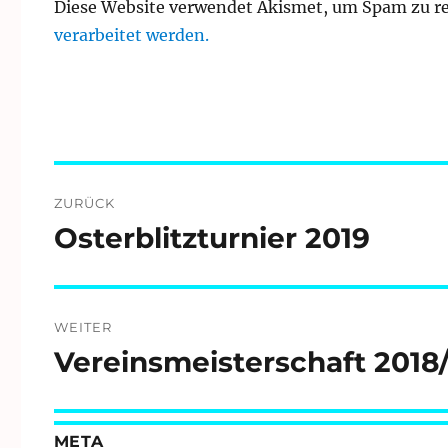
Diese Website verwendet Akismet, um Spam zu r
verarbeitet werden.
Beitragsnavigation
ZURÜCK
Osterblitzturnier 2019
Vorheriger
Beitrag:
WEITER
Vereinsmeisterschaft 2018
Nächster
Beitrag:
META