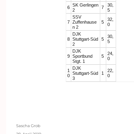
SK Gerlingen
30,
6
7
2
5
SSV
32,
7
Zuffenhause
5
0
n 2
DJK
30,
8
Stuttgart-Süd
5
5
2
DJK
24,
9
Sportbund
5
0
Stgt. 1
DJK
1
22,
Stuttgart-Süd
1
0
0
3
Autor
Sascha Grob
Veröffentlicht