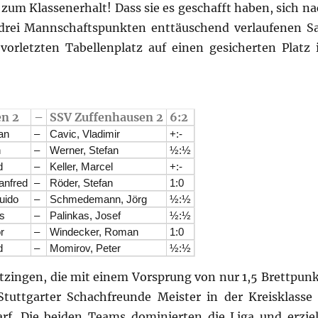
 zum Klassenerhalt! Dass sie es geschafft haben, sich na
 drei Mannschaftspunkten enttäuschend verlaufenen S
orletzten Tabellenplatz auf einen gesicherten Platz
en 2
–
SSV Zuffenhausen 2
6:2
an
–
Cavic, Vladimir
+:-
h
–
Werner, Stefan
½:½
d
–
Keller, Marcel
+:-
nfred
–
Röder, Stefan
1:0
uido
–
Schmedemann, Jörg
½:½
s
–
Palinkas, Josef
½:½
r
–
Windecker, Roman
1:0
d
–
Momirov, Peter
½:½
itzingen, die mit einem Vorsprung von nur 1,5 Brettpunk
tuttgarter Schachfreunde Meister in der Kreisklass
darf. Die beiden Teams dominierten die Liga und erziel