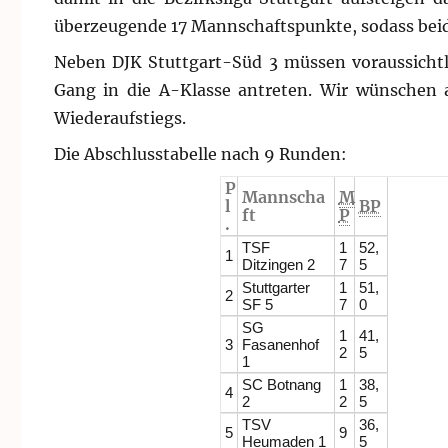
überzeugende 17 Mannschaftspunkte, sodass beide 
Neben DJK Stuttgart-Süd 3 müssen voraussichtl
Gang in die A-Klasse antreten. Wir wünschen a
Wiederaufstiegs.
Die Abschlusstabelle nach 9 Runden:
P
Mannscha
M
l
BP
ft
P
.
TSF
1
52,
1
Ditzingen 2
7
5
Stuttgarter
1
51,
2
SF 5
7
0
SG
1
41,
3
Fasanenhof
2
5
1
SC Botnang
1
38,
4
2
2
5
TSV
36,
5
9
Heumaden 1
5