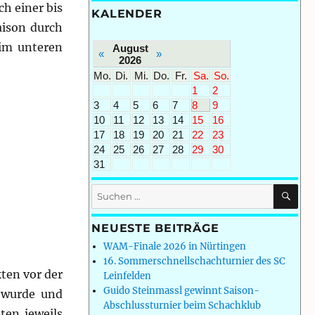
ch einer bis
KALENDER
aison durch
 im unteren
August
«
»
2026
Mo.
Di.
Mi.
Do.
Fr.
Sa.
So.
1
2
3
4
5
6
7
8
9
10
11
12
13
14
15
16
17
18
19
20
21
22
23
24
25
26
27
28
29
30
31
SU
Suchen
nach:
NEUESTE BEITRÄGE
WAM-Finale 2026 in Nürtingen
16. Sommerschnellschachturnier des SC
ten vor der
Leinfelden
Guido Steinmassl gewinnt Saison-
e wurde und
Abschlussturnier beim Schachklub
ten jeweils