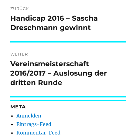
Beitragsnavigation
ZURÜCK
Handicap 2016 – Sascha
Vorheriger
Beitrag:
Dreschmann gewinnt
WEITER
Vereinsmeisterschaft
Nächster
Beitrag:
2016/2017 – Auslosung der
dritten Runde
META
Anmelden
Eintrags-Feed
Kommentar-Feed