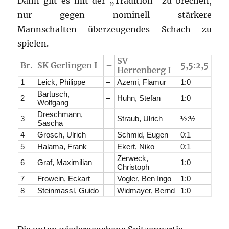
Dann gilt es mit der „Tradition“ zu brechen,
nur gegen nominell stärkere
Mannschaften überzeugendes Schach zu
spielen.
SV
Br.
SK Gerlingen I
–
5,5:2,5
Herrenberg I
1
Leick, Philippe
–
Azemi, Flamur
1:0
Bartusch,
2
–
Huhn, Stefan
1:0
Wolfgang
Dreschmann,
3
–
Straub, Ulrich
½:½
Sascha
4
Grosch, Ulrich
–
Schmid, Eugen
0:1
5
Halama, Frank
–
Ekert, Niko
0:1
Zerweck,
6
Graf, Maximilian
–
1:0
Christoph
7
Frowein, Eckart
–
Vogler, Ben Ingo
1:0
8
Steinmassl, Guido
–
Widmayer, Bernd
1:0