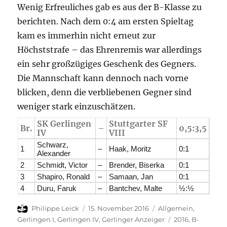
Wenig Erfreuliches gab es aus der B-Klasse zu
berichten. Nach dem 0:4 am ersten Spieltag
kam es immerhin nicht erneut zur
Höchststrafe – das Ehrenremis war allerdings
ein sehr großzügiges Geschenk des Gegners.
Die Mannschaft kann dennoch nach vorne
blicken, denn die verbliebenen Gegner sind
weniger stark einzuschätzen.
SK Gerlingen
Stuttgarter SF
Br.
–
0,5:3,5
IV
VIII
Schwarz,
1
–
Haak, Moritz
0:1
Alexander
2
Schmidt, Victor
–
Brender, Biserka
0:1
3
Shapiro, Ronald
–
Samaan, Jan
0:1
4
Duru, Faruk
–
Bantchev, Malte
½:½
Autor
Veröffentlicht
Kategorien
Philippe Leick
15. November 2016
Allgemein
,
am
Schlagwörter
Gerlingen I
,
Gerlingen IV
,
Gerlinger Anzeiger
2016
,
B-