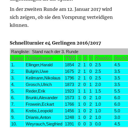
In der zweiten Runde am 12. Januar 2017 wird
sich zeigen, ob sie den Vorsprung verteidigen
können.
Schnellturnier e4 Gerlingen 2016/2017
Rangliste: Stand nach der 3. Runde
Rang
Teilnehmer
TWZ
S
R
V
Punkte
Buch
1.
Ellinger,Harald
1854
2
1
0
2.5
4.5
2.
Bulgrin,Uwe
1675
2
1
0
2.5
3.5
3.
Keilmann,Nikolaus
1796
2
1
0
2.5
3.5
4.
Grosch,Ulrich
1873
2
0
1
2.0
3.5
5.
Reder,Erik
1923
1
1
1
1.5
5.5
6.
Brunki,Alexander
1573
1
0
2
1.0
6.0
7.
Frowein,Eckart
1766
1
0
2
1.0
6.0
8.
Krebs,Leopold
1456
1
0
2
1.0
5.0
9.
Drianis,Anton
1248
1
0
2
1.0
3.0
10.
Weyrauch,Siegfried
1391
0
0
3
0.0
4.5