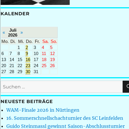
KALENDER
Juli
«
»
2026
Mo.
Di.
Mi.
Do.
Fr.
Sa.
So.
1
2
3
4
5
6
7
8
9
10
11
12
13
14
15
16
17
18
19
20
21
22
23
24
25
26
27
28
29
30
31
Suchen
nach:
NEUESTE BEITRÄGE
WAM-Finale 2026 in Nürtingen
16. Sommerschnellschachturnier des SC Leinfelden
Guido Steinmassl gewinnt Saison-Abschlussturnier