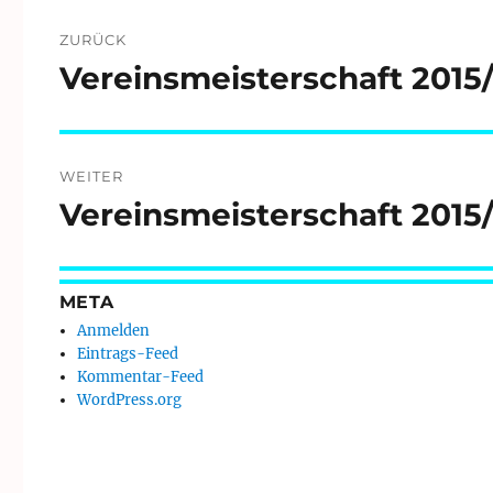
Beitragsnavigation
ZURÜCK
Vereinsmeisterschaft 2015
Vorheriger
Beitrag:
WEITER
Vereinsmeisterschaft 2015
Nächster
Beitrag:
META
Anmelden
Eintrags-Feed
Kommentar-Feed
WordPress.org