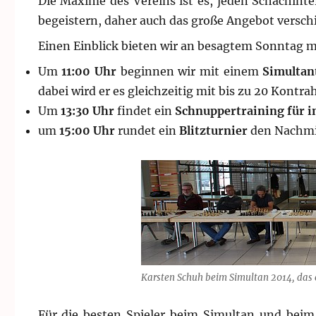
Die Maxime des Vereins ist es, jeden Schachinter
begeistern, daher auch das große Angebot versch
Einen Einblick bieten wir an besagtem Sonntag
Um
11:00 Uhr
beginnen wir mit einem
Simultan
dabei wird er es gleichzeitig mit bis zu 20 Kont
Um
13:30 Uhr
findet ein
Schnuppertraining für in
um
15:00 Uhr
rundet ein
Blitzturnier
den Nachmi
Karsten Schuh beim Simultan 2014, das
Für die besten Spieler beim Simultan und beim 