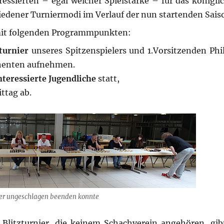
essierten – egal welcher Spielstärke – für das königlic
iedener Turniermodi im Verlauf der nun startenden Sais
 mit folgenden Programmpunkten:
turnier
unseres Spitzenspielers und 1.Vorsitzenden Phil
rahenten aufnehmen.
teressierte Jugendliche
statt,
ttag ab.
 er ungeschlagen beenden konnte
Blitzturnier, die keinem Schachverein angehören, gibt