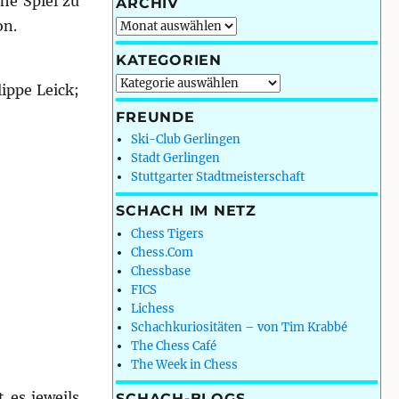
he Spiel zu
ARCHIV
on.
Archiv
KATEGORIEN
Kategorien
ippe Leick;
FREUNDE
Ski-Club Gerlingen
Stadt Gerlingen
Stuttgarter Stadtmeisterschaft
SCHACH IM NETZ
Chess Tigers
Chess.Com
Chessbase
FICS
Lichess
Schachkuriositäten – von Tim Krabbé
The Chess Café
The Week in Chess
 es jeweils
SCHACH-BLOGS