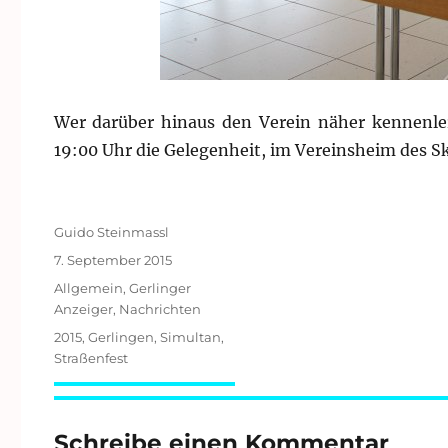
Wer darüber hinaus den Verein näher kennenle
19:00 Uhr die Gelegenheit, im Vereinsheim des S
Autor
Guido Steinmassl
Veröffentlicht
7. September 2015
am
Kategorien
Allgemein
,
Gerlinger
Anzeiger
,
Nachrichten
Schlagwörter
2015
,
Gerlingen
,
Simultan
,
Straßenfest
Schreibe einen Kommentar