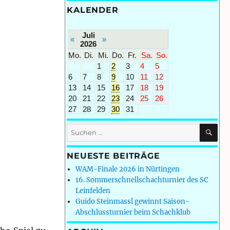
KALENDER
Juli
«
»
2026
Mo.
Di.
Mi.
Do.
Fr.
Sa.
So.
1
2
3
4
5
6
7
8
9
10
11
12
13
14
15
16
17
18
19
20
21
22
23
24
25
26
27
28
29
30
31
SU
Suchen
nach:
NEUESTE BEITRÄGE
WAM-Finale 2026 in Nürtingen
16. Sommerschnellschachturnier des SC
Leinfelden
Guido Steinmassl gewinnt Saison-
Abschlussturnier beim Schachklub