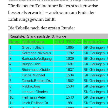
Für die neuen Teilnehmer lief es streckenweise
besser als erwartet – auch wenn am Ende der
Erfahrungsgewinn zählt.
Die Tabelle nach der ersten Runde:
Rangliste: Stand nach der 3. Runde
Rang
Teilnehmer
Titel
TWZ
At
Verein/Ort
1.
Grosch,Ulrich
1865
SK Gerlingen
2.
Keilmann,Nikolaus
1792
SK Gerlingen
3.
Bartusch,Wolfgang
1939
SK Gerlingen
4.
Bulgrin,Uwe
1687
SK Gerlingen
5.
Steinmassl,Guido
1637
SK Gerlingen
6.
Fuchs,Michael
1534
SK Gerlingen
7.
Tansek,Branko,Dr.
1562
SK Gerlingen
8.
Rybka,Jörg
1594
SK Gerlingen
9.
Lemaire,Charles
SK Gerlingen
10.
Heilmann,Peter
1540
SK Gerlingen
11.
Leick,Philippe,Dr
1991
SK Gerlingen