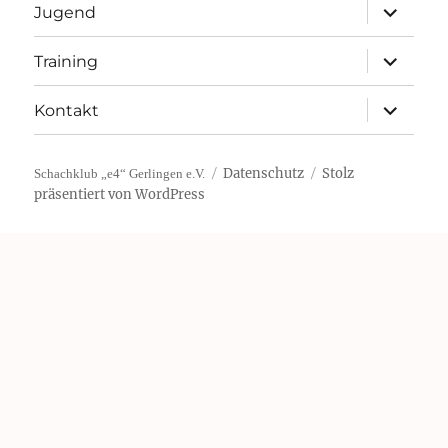
Unterme
Jugend
öffnen
Unterme
Training
öffnen
Unterme
Kontakt
öffnen
Datenschutz
Stolz
Schachklub „e4“ Gerlingen e.V.
präsentiert von WordPress