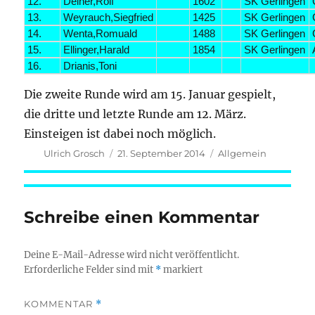
12.
Deiner,Rolf
1602
SK Gerlingen
13.
Weyrauch,Siegfried
1425
SK Gerlingen
14.
Wenta,Romuald
1488
SK Gerlingen
15.
Ellinger,Harald
1854
SK Gerlingen
16.
Drianis,Toni
Die zweite Runde wird am 15. Januar gespielt,
die dritte und letzte Runde am 12. März.
Einsteigen ist dabei noch möglich.
Autor
Veröffentlicht
Kategorien
Ulrich Grosch
21. September 2014
Allgemein
am
Schreibe einen Kommentar
Deine E-Mail-Adresse wird nicht veröffentlicht.
Erforderliche Felder sind mit
*
markiert
KOMMENTAR
*