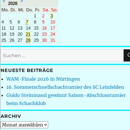
«
»
2026
Mo.
Di.
Mi.
Do.
Fr.
Sa.
So.
1
2
3
4
5
6
7
8
9
10
11
12
13
14
15
16
17
18
19
20
21
22
23
24
25
26
27
28
29
30
31
Suchen
nach:
NEUESTE BEITRÄGE
WAM-Finale 2026 in Nürtingen
16. Sommerschnellschachturnier des SC Leinfelden
Guido Steinmassl gewinnt Saison-Abschlussturnier
beim Schachklub
ARCHIV
Archiv