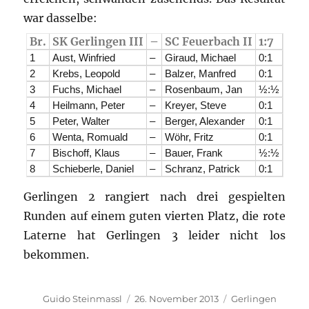
war dasselbe:
Br.
SK Gerlingen III
–
SC Feuerbach II
1:7
1
Aust, Winfried
–
Giraud, Michael
0:1
2
Krebs, Leopold
–
Balzer, Manfred
0:1
3
Fuchs, Michael
–
Rosenbaum, Jan
½:½
4
Heilmann, Peter
–
Kreyer, Steve
0:1
5
Peter, Walter
–
Berger, Alexander
0:1
6
Wenta, Romuald
–
Wöhr, Fritz
0:1
7
Bischoff, Klaus
–
Bauer, Frank
½:½
8
Schieberle, Daniel
–
Schranz, Patrick
0:1
Gerlingen 2 rangiert nach drei gespielten
Runden auf einem guten vierten Platz, die rote
Laterne hat Gerlingen 3 leider nicht los
bekommen.
Autor
Veröffentlicht
Kategorien
Guido Steinmassl
26. November 2013
Gerlingen