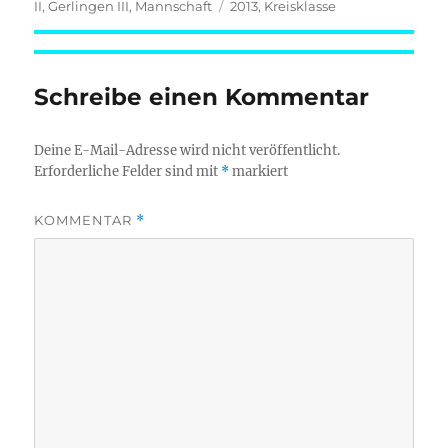
am
Schlagwörter
II
,
Gerlingen III
,
Mannschaft
2013
,
Kreisklasse
Schreibe einen Kommentar
Deine E-Mail-Adresse wird nicht veröffentlicht.
Erforderliche Felder sind mit
*
markiert
KOMMENTAR
*