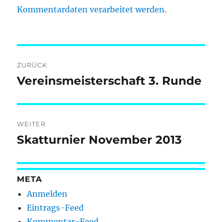
Kommentardaten verarbeitet werden.
Beitragsnavigation
ZURÜCK
Vereinsmeisterschaft 3. Runde
Vorheriger
Beitrag:
WEITER
Skatturnier November 2013
Nächster
Beitrag:
META
Anmelden
Eintrags-Feed
Kommentar-Feed