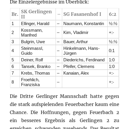
Die Einzelergebnisse im Überblick:
SK Gerlingen
Br.
–
SG Fasanenhof I
6:2
II
1
Ellinger, Harald
–
Naumann, Konstantin
½:½
Kossmann,
2
–
Kim, Vladimir
+:-
Manfred
3
Bulgrin, Uwe
–
Bauer, Arthur
½:½
Steinmassl,
Hinkelmann, Hans-
4
–
0:1
Guido
Jürgen
5
Deiner, Rolf
–
Diederichs, Ferdinand
1:0
6
Tansek, Branko
–
Pfeifer, Clemens
1:0
7
Krebs, Thomas
–
Kanaian, Alex
+:-
Froehlich,
8
–
+:-
Franziska
Die Dritte Gerlinger Mannschaft hatte gegen
die stark aufspielenden Feuerbacher kaum eine
Chance. Die Hoffnungen, gegen Feuerbach 2
ein besseres Ergebnis als Gerlingen 2 zu
erreichen, schwanden zusehends. Das Resultat