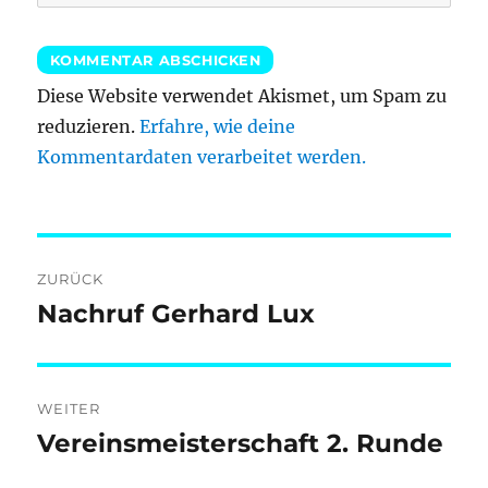
Diese Website verwendet Akismet, um Spam zu
reduzieren.
Erfahre, wie deine
Kommentardaten verarbeitet werden.
Beitragsnavigation
ZURÜCK
Nachruf Gerhard Lux
Vorheriger
Beitrag:
WEITER
Vereinsmeisterschaft 2. Runde
Nächster
Beitrag: