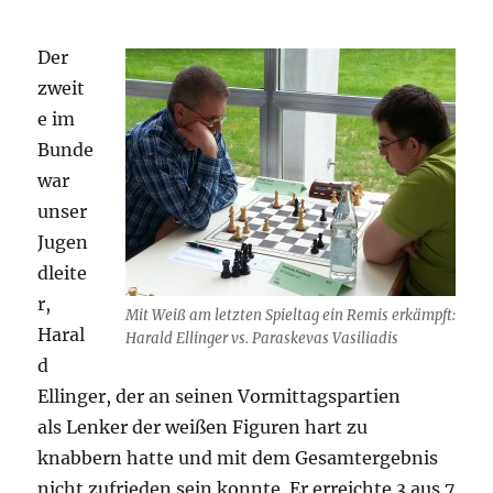
Der
zweit
e im
Bunde
war
unser
Jugen
dleite
r,
Mit Weiß am letzten Spieltag ein Remis erkämpft:
Haral
Harald Ellinger vs. Paraskevas Vasiliadis
d
Ellinger, der an seinen Vormittagspartien
als Lenker der weißen Figuren hart zu
knabbern hatte und mit dem Gesamtergebnis
nicht zufrieden sein konnte. Er erreichte 3 aus 7