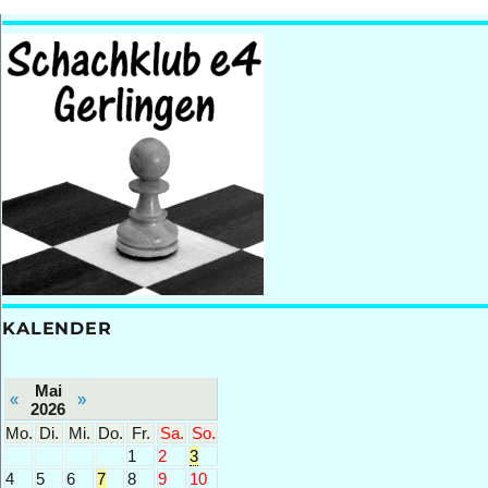
KALENDER
Mai
«
»
2026
Mo.
Di.
Mi.
Do.
Fr.
Sa.
So.
1
2
3
4
5
6
7
8
9
10