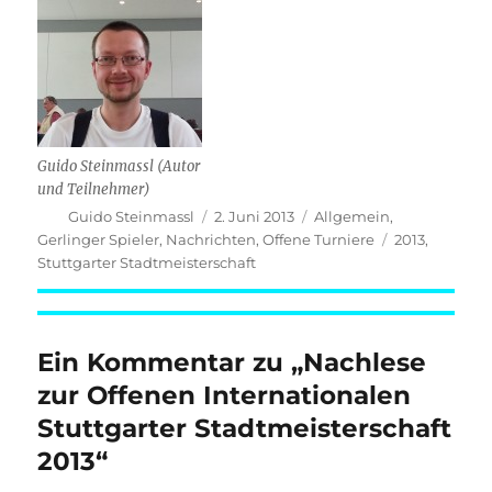
Guido Steinmassl (Autor
und Teilnehmer)
Autor
Veröffentlicht
Kategorien
Guido Steinmassl
2. Juni 2013
Allgemein
,
am
Schlagwörter
Gerlinger Spieler
,
Nachrichten
,
Offene Turniere
2013
,
Stuttgarter Stadtmeisterschaft
Ein Kommentar zu „Nachlese
zur Offenen Internationalen
Stuttgarter Stadtmeisterschaft
2013“