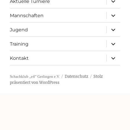
Aktuelle Turniere
öffnen
Unterme
Mannschaften
öffnen
Unterme
Jugend
öffnen
Unterme
Training
öffnen
Unterme
Kontakt
öffnen
Datenschutz
Stolz
Schachklub „e4“ Gerlingen e.V.
präsentiert von WordPress