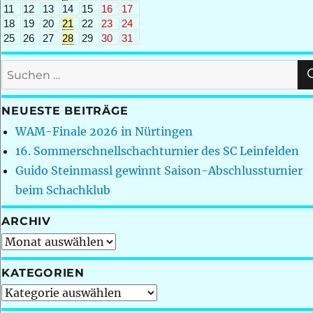
11
12
13
14
15
16
17
18
19
20
21
22
23
24
25
26
27
28
29
30
31
Suchen
nach:
NEUESTE BEITRÄGE
WAM-Finale 2026 in Nürtingen
16. Sommerschnellschachturnier des SC Leinfelden
Guido Steinmassl gewinnt Saison-Abschlussturnier
beim Schachklub
ARCHIV
Archiv
KATEGORIEN
Kategorien