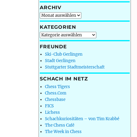
ARCHIV
Archiv
KATEGORIEN
Kategorien
FREUNDE
Ski-Club Gerlingen
Stadt Gerlingen
Stuttgarter Stadtmeisterschaft
SCHACH IM NETZ
Chess Tigers
Chess.Com
Chessbase
FICS
Lichess
Schachkuriositäten – von Tim Krabbé
The Chess Café
The Week in Chess