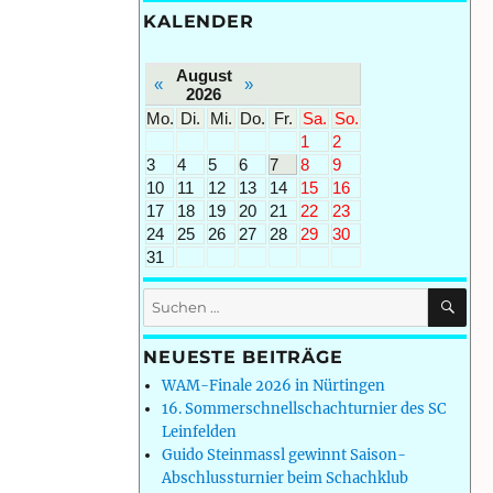
KALENDER
August
«
»
2026
Mo.
Di.
Mi.
Do.
Fr.
Sa.
So.
1
2
3
4
5
6
7
8
9
10
11
12
13
14
15
16
17
18
19
20
21
22
23
24
25
26
27
28
29
30
31
SU
Suchen
nach:
NEUESTE BEITRÄGE
WAM-Finale 2026 in Nürtingen
16. Sommerschnellschachturnier des SC
Leinfelden
Guido Steinmassl gewinnt Saison-
Abschlussturnier beim Schachklub