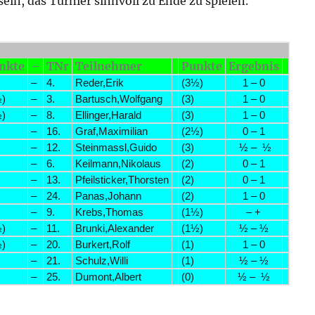
in, das Turnier sinnvoll zu Ende zu spielen.
nkte
–
TNr
Teilnehmer
Punkte
Ergebnis
–
4.
Reder,Erik
(3½)
1 – 0
)
–
3.
Bartusch,Wolfgang
(3)
1 – 0
)
–
8.
Ellinger,Harald
(3)
1 – 0
–
16.
Graf,Maximilian
(2½)
0 – 1
–
12.
Steinmassl,Guido
(3)
½ – ½
–
6.
Keilmann,Nikolaus
(2)
0 – 1
–
13.
Pfeilsticker,Thorsten
(2)
0 – 1
–
24.
Panas,Johann
(2)
1 – 0
–
9.
Krebs,Thomas
(1½)
– +
)
–
11.
Brunki,Alexander
(1½)
½ – ½
)
–
20.
Burkert,Rolf
(1)
1 – 0
–
21.
Schulz,Willi
(1)
½ – ½
–
25.
Dumont,Albert
(0)
½ – ½