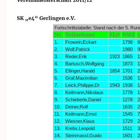
Vereinsmeisterschaft 2011/12
SK „e4“ Gerlingen e.V.
Fortschrittstabelle: Stand nach der 5. Run
Nr.
Teilnehmer
ELO
NWZ
1
1.
Frowein,Eckart
1798
2.
Wolf,Patrick
1980
3.
Reder,Erik
1923
1865
1
4.
Bartusch,Wolfgang
1873
5.
Ellinger,Harald
1854
1701
2
6.
Graf,Maximilian
1536
7.
Leick,Philippe,Dr
1943
1938
1
8.
Keilmann,Nikolaus
1778
1
9.
Schieberle,Daniel
1278
10.
Deiner,Rolf
1635
11.
Keilmann,Ernst
1545
12.
Wiesner,Klaus
1729
13.
Krebs,Leopold
1511
14.
Steinmassl,Guido
1601
2