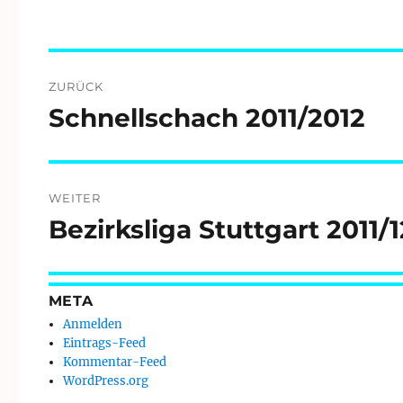
Beitragsnavigation
ZURÜCK
Schnellschach 2011/2012
Vorheriger
Beitrag:
WEITER
Bezirksliga Stuttgart 2011/
Nächster
Beitrag:
META
Anmelden
Eintrags-Feed
Kommentar-Feed
WordPress.org