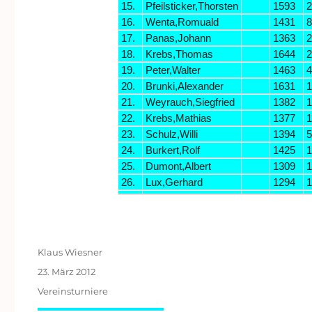
15.
Pfeilsticker,Thorsten
1593
16.
Wenta,Romuald
1431
17.
Panas,Johann
1363
2
18.
Krebs,Thomas
1644
19.
Peter,Walter
1463
4
20.
Brunki,Alexander
1631
21.
Weyrauch,Siegfried
1382
1
22.
Krebs,Mathias
1377
1
23.
Schulz,Willi
1394
24.
Burkert,Rolf
1425
1
25.
Dumont,Albert
1309
26.
Lux,Gerhard
1294
1
Autor
Klaus Wiesner
Veröffentlicht
23. März 2012
am
Kategorien
Vereinsturniere