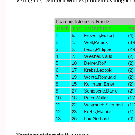
Verfügung. Dennoch wird es problemlos möglich se
Paarungsliste der 5. Runde
Tisch
TNr
Teilnehmer
Pu
1
5.
Frowein,Eckart
(4)
2
1.
Wolf,Patrick
(3½
3
2.
Leick,Philippe
(2½
4
7.
Wiesner,Klaus
(2)
5
10.
Deiner,Rolf
(2)
6
17.
Krebs,Leopold
(2)
7
19.
Wenta,Romuald
(2)
8
15.
Keilmann,Ernst
(2)
9
27.
Schieberle,Daniel
(2)
10
18.
Peter,Walter
(1½
11
22.
Weyrauch,Siegfried
(1½
12
23.
Krebs,Mathias
(1)
13
26.
Lux,Gerhard
(0)