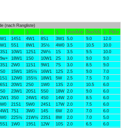
de (nach Rangliste)
2
3
4
5
Punkte
Buchh
3-Pkte
6W1
14S1
4W1
8S1
3W1
5.0
9.0
12.0
9W1
5S1
8W1
3S½
4W0
3.5
10.5
10.0
3S1
10W1
12S1
2W½
1S
3.5
9.5
10.0
19w+
18W1
1S0
10W1
2S
3.0
9.0
9.0
3S1
2W0
11S1
9W1
7S
3.0
8.5
9.0
1S0
15W1
18S½
16W1
12S
2.5
9.0
7.0
1S1
12W0
15S½
18W1
5W
2.5
7.5
7.0
6S1
20W1
2S0
1W0
13S
2.0
10.5
6.0
2S0
23W1
20S1
5S0
18W
2.0
9.0
6.0
22W1
3S0
24W1
4S0
14W
2.0
8.5
6.0
7W0
21S1
5W0
24S1
17W
2.0
7.5
6.0
24W1
7S1
3W0
14S
6W
2.0
7.0
6.0
3W0
22S½
21W½
23S1
8W
2.0
7.0
5.0
5S1
1W0
19S1
12W
10S
2.0
6.5
6.0