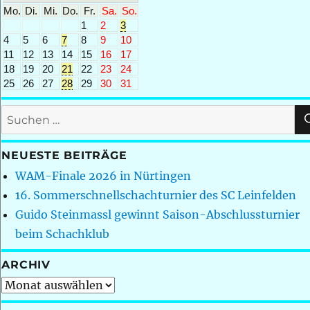
Mo.
Di.
Mi.
Do.
Fr.
Sa.
So.
1
2
3
4
5
6
7
8
9
10
11
12
13
14
15
16
17
18
19
20
21
22
23
24
25
26
27
28
29
30
31
Suchen
nach:
NEUESTE BEITRÄGE
WAM-Finale 2026 in Nürtingen
16. Sommerschnellschachturnier des SC Leinfelden
Guido Steinmassl gewinnt Saison-Abschlussturnier
beim Schachklub
ARCHIV
Archiv