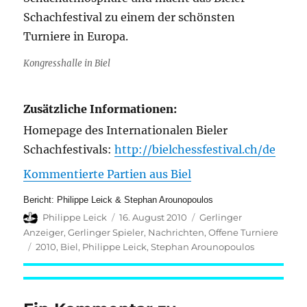
Schachfestival zu einem der schönsten
Turniere in Europa.
Kongresshalle in Biel
Zusätzliche Informationen:
Homepage des Internationalen Bieler
Schachfestivals:
http://bielchessfestival.ch/de
Kommentierte Partien aus Biel
Bericht: Philippe Leick & Stephan Arounopoulos
Autor
Veröffentlicht
Kategorien
Philippe Leick
16. August 2010
Gerlinger
am
Anzeiger
,
Gerlinger Spieler
,
Nachrichten
,
Offene Turniere
Schlagwörter
2010
,
Biel
,
Philippe Leick
,
Stephan Arounopoulos