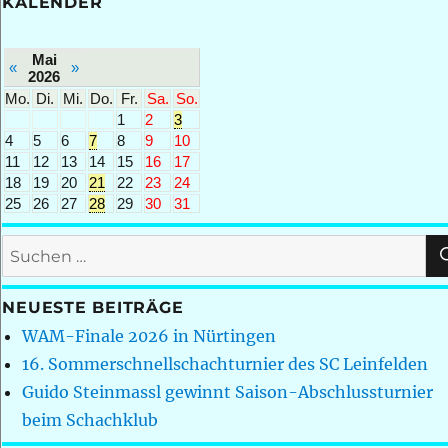
KALENDER
Mai
«
»
2026
Mo.
Di.
Mi.
Do.
Fr.
Sa.
So.
1
2
3
4
5
6
7
8
9
10
11
12
13
14
15
16
17
18
19
20
21
22
23
24
25
26
27
28
29
30
31
Suchen
nach:
NEUESTE BEITRÄGE
WAM-Finale 2026 in Nürtingen
16. Sommerschnellschachturnier des SC Leinfelden
Guido Steinmassl gewinnt Saison-Abschlussturnier
beim Schachklub