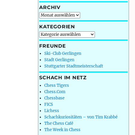
ARCHIV
Archiv
KATEGORIEN
Kategorien
FREUNDE
Ski-Club Gerlingen
Stadt Gerlingen
Stuttgarter Stadtmeisterschaft
SCHACH IM NETZ
Chess Tigers
Chess.Com
Chessbase
FICS
Lichess
Schachkuriositäten – von Tim Krabbé
The Chess Café
The Week in Chess