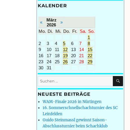
KALENDER
März
«
»
2026
Mo.
Di.
Mi.
Do.
Fr.
Sa.
So.
1
2
3
4
5
6
7
8
9
10
11
12
13
14
15
16
17
18
19
20
21
22
23
24
25
26
27
28
29
30
31
SU
Suchen
nach:
NEUESTE BEITRÄGE
WAM-Finale 2026 in Nürtingen
16. Sommerschnellschachturnier des SC
Leinfelden
Guido Steinmassl gewinnt Saison-
Abschlussturnier beim Schachklub