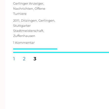
am
Kategorien
Gerlinger Anzeiger
,
Nachrichten
,
Offene
Turniere
Schlagwörter
2011
,
Ditzingen
,
Gerlingen
,
Stuttgarter
Stadtmeisterschaft
,
Zuffenhausen
zu
1 Kommentar
Internationale
Stuttgarter
Seitennummerierung
Stadtmeisterschaft
SEITE
SEITE
SEITE
1
2
3
2011
in
der
der
Gerlinger
Beiträge
Stadthalle