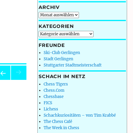
ARCHIV
Archiv
KATEGORIEN
Kategorien
FREUNDE
Ski-Club Gerlingen
Stadt Gerlingen
Stuttgarter Stadtmeisterschaft
SCHACH IM NETZ
OR
Chess Tigers
ERI
Chess.Com
E
Chessbase
EIT
FICS
Lichess
Schachkuriositäten – von Tim Krabbé
The Chess Café
The Week in Chess