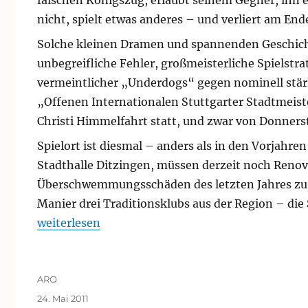
falschen Königszug, erlaubt seinem Gegner, ihn e
nicht, spielt etwas anderes – und verliert am End
Solche kleinen Dramen und spannenden Geschich
unbegreifliche Fehler, großmeisterliche Spielstr
vermeintlicher „Underdogs“ gegen nominell stärker
„Offenen Internationalen Stuttgarter Stadtmeiste
Christi Himmelfahrt statt, und zwar von Donnersta
Spielort ist diesmal – anders als in den Vorjahren 
Stadthalle Ditzingen, müssen derzeit noch Reno
Überschwemmungsschäden des letzten Jahres zu be
Manier drei Traditionsklubs aus der Region – di
„Internationale Stuttgarter Stadtmeisterschaft 20
weiterlesen
Autor
ARO
Veröffentlicht
24. Mai 2011