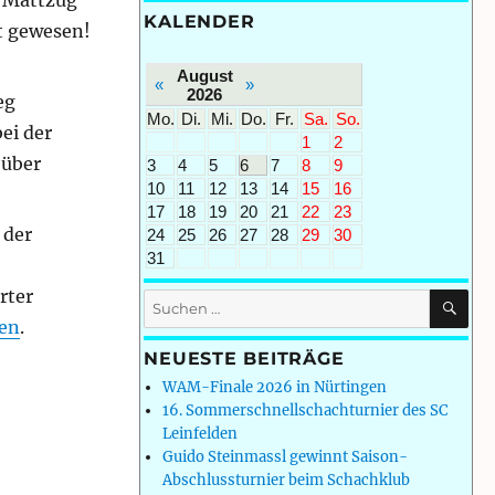
n Mattzug
KALENDER
kt gewesen!
August
«
»
2026
eg
Mo.
Di.
Mi.
Do.
Fr.
Sa.
So.
ei der
1
2
 über
3
4
5
6
7
8
9
10
11
12
13
14
15
16
17
18
19
20
21
22
23
 der
24
25
26
27
28
29
30
31
rter
SU
Suchen
nach:
en
.
NEUESTE BEITRÄGE
WAM-Finale 2026 in Nürtingen
16. Sommerschnellschachturnier des SC
Leinfelden
Guido Steinmassl gewinnt Saison-
Abschlussturnier beim Schachklub