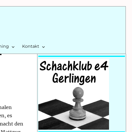
ining
Kontakt
nalen
n, es
 macht den