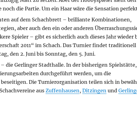
inzügig Matt zu setzen. Aber der Hobbyspieler sieht de
e noch die Partie. Um ein Haar wäre die Sensation perfe
ten auf dem Schachbrett – brilliante Kombinationen,
ategien, aber auch den ein oder anderen Überraschungssi
e Spieler – gibt es sicherlich auch dieses Jahr wieder b
rschaft 2011“ im Schach. Das Turnier findet traditionell
g, den 2. Juni bis Sonntag, den 5. Juni.
– die Gerlinger Stadthalle. In der bisherigen Spielstätte,
vierungsarbeiten durchgeführt werden, um die
seitigen. Die Turnierorganisation teilen sich in bewäh
e Schachvereine aus
Zuffenhausen
,
Ditzingen
und
Gerling
11 in der Gerlinger Stadthalle“