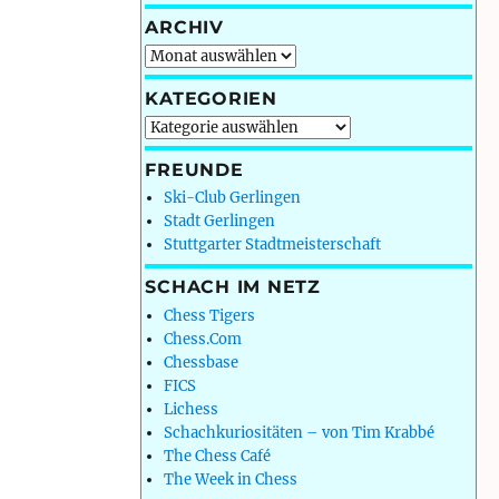
ARCHIV
Archiv
KATEGORIEN
Kategorien
FREUNDE
Ski-Club Gerlingen
Stadt Gerlingen
Stuttgarter Stadtmeisterschaft
SCHACH IM NETZ
Chess Tigers
Chess.Com
Chessbase
FICS
Lichess
Schachkuriositäten – von Tim Krabbé
The Chess Café
The Week in Chess