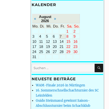
KALENDER
August
«
»
2026
Mo.
Di.
Mi.
Do.
Fr.
Sa.
So.
1
2
3
4
5
6
7
8
9
10
11
12
13
14
15
16
17
18
19
20
21
22
23
24
25
26
27
28
29
30
31
SU
Suchen
nach:
NEUESTE BEITRÄGE
WAM-Finale 2026 in Nürtingen
16. Sommerschnellschachturnier des SC
Leinfelden
Guido Steinmassl gewinnt Saison-
Abschlussturnier beim Schachklub