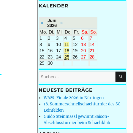
KALENDER
Juni
«
»
2026
Mo.
Di.
Mi.
Do.
Fr.
Sa.
So.
1
2
3
4
5
6
7
8
9
10
11
12
13
14
15
16
17
18
19
20
21
22
23
24
25
26
27
28
29
30
SU
Suchen
nach:
NEUESTE BEITRÄGE
WAM-Finale 2026 in Nürtingen
16. Sommerschnellschachturnier des SC
Leinfelden
Guido Steinmassl gewinnt Saison-
Abschlussturnier beim Schachklub