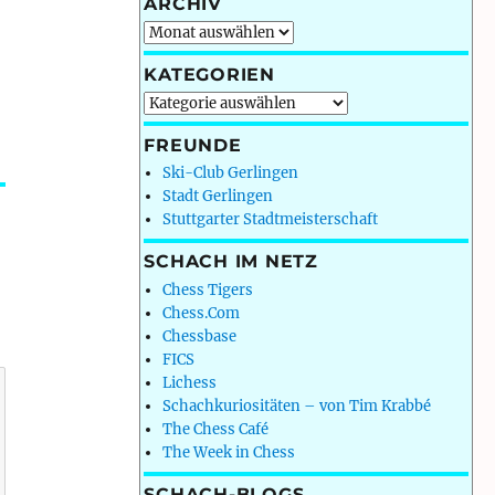
ARCHIV
Archiv
KATEGORIEN
Kategorien
FREUNDE
Ski-Club Gerlingen
Stadt Gerlingen
Stuttgarter Stadtmeisterschaft
SCHACH IM NETZ
Chess Tigers
Chess.Com
Chessbase
FICS
Lichess
Schachkuriositäten – von Tim Krabbé
The Chess Café
The Week in Chess
SCHACH-BLOGS