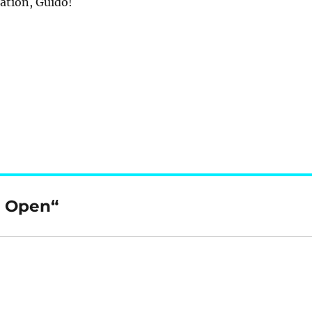
ation, Guido!
r Open“