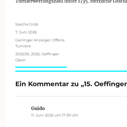
Turnierwertungszahl unter 1735. Herzliche Gratul
Autor
Sascha Grob
Veröffentlicht
7. Juni 2026
am
Kategorien
Gerlinger Anzeiger
,
Offene
Turniere
Schlagwörter
2025/26
,
2026
,
Oeffinger
Open
Ein Kommentar zu „15. Oeffinge
Guido
sagt:
11. Juni 2026 um 17:39 Uhr