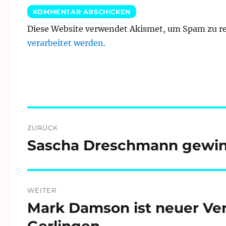
Diese Website verwendet Akismet, um Spam zu r
verarbeitet werden.
Beitragsnavigation
ZURÜCK
Sascha Dreschmann gewinnt
Vorheriger
Beitrag:
WEITER
Mark Damson ist neuer Ve
Nächster
Beitrag:
Gerlingen