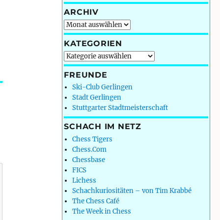
ARCHIV
Archiv
KATEGORIEN
Kategorien
FREUNDE
Ski-Club Gerlingen
Stadt Gerlingen
Stuttgarter Stadtmeisterschaft
SCHACH IM NETZ
Chess Tigers
Chess.Com
Chessbase
FICS
Lichess
Schachkuriositäten – von Tim Krabbé
The Chess Café
The Week in Chess