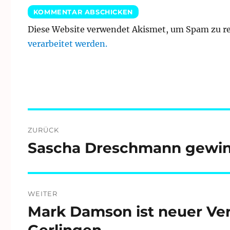
Diese Website verwendet Akismet, um Spam zu r
verarbeitet werden.
Beitragsnavigation
ZURÜCK
Sascha Dreschmann gewinnt
Vorheriger
Beitrag:
WEITER
Mark Damson ist neuer Ve
Nächster
Beitrag:
Gerlingen