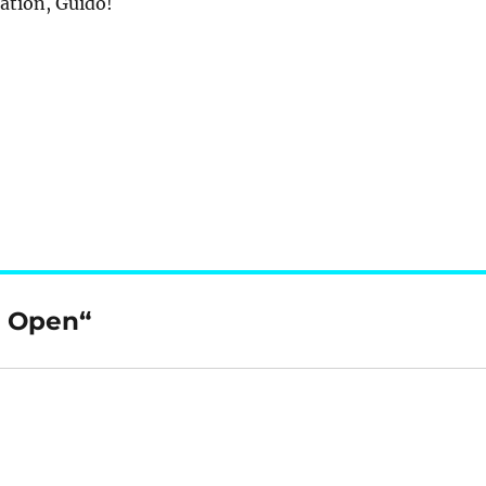
ation, Guido!
r Open“