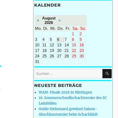
KALENDER
August
«
»
2026
Mo.
Di.
Mi.
Do.
Fr.
Sa.
So.
1
2
3
4
5
6
7
8
9
10
11
12
13
14
15
16
17
18
19
20
21
22
23
24
25
26
27
28
29
30
31
SU
Suchen
nach:
NEUESTE BEITRÄGE
WAM-Finale 2026 in Nürtingen
16. Sommerschnellschachturnier des SC
Leinfelden
Guido Steinmassl gewinnt Saison-
Abschlussturnier beim Schachklub