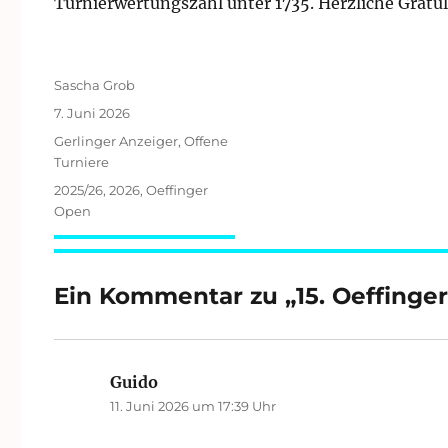
Turnierwertungszahl unter 1735. Herzliche Gratul
Autor
Sascha Grob
Veröffentlicht
7. Juni 2026
am
Kategorien
Gerlinger Anzeiger
,
Offene
Turniere
Schlagwörter
2025/26
,
2026
,
Oeffinger
Open
Ein Kommentar zu „15. Oeffinge
Guido
sagt:
11. Juni 2026 um 17:39 Uhr