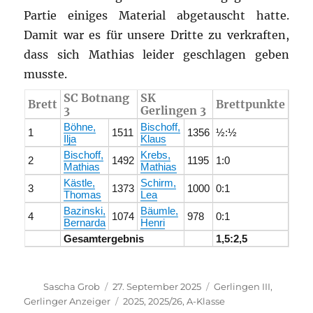
Partie einiges Material abgetauscht hatte.
Damit war es für unsere Dritte zu verkraften,
dass sich Mathias leider geschlagen geben
musste.
SC Botnang
SK
Brett
Brettpunkte
3
Gerlingen 3
Böhne,
Bischoff,
1
1511
1356
½:½
Ilja
Klaus
Bischoff,
Krebs,
2
1492
1195
1:0
Mathias
Mathias
Kästle,
Schirm,
3
1373
1000
0:1
Thomas
Lea
Bazinski,
Bäumle,
4
1074
978
0:1
Bernarda
Henri
Gesamtergebnis
1,5:2,5
Autor
Veröffentlicht
Kategorien
Sascha Grob
27. September 2025
Gerlingen III
,
am
Schlagwörter
Gerlinger Anzeiger
2025
,
2025/26
,
A-Klasse