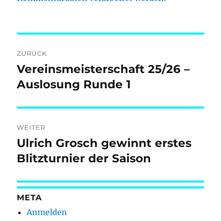
Beitragsnavigation
ZURÜCK
Vereinsmeisterschaft 25/26 –
Vorheriger
Beitrag:
Auslosung Runde 1
WEITER
Ulrich Grosch gewinnt erstes
Nächster
Beitrag:
Blitzturnier der Saison
META
Anmelden