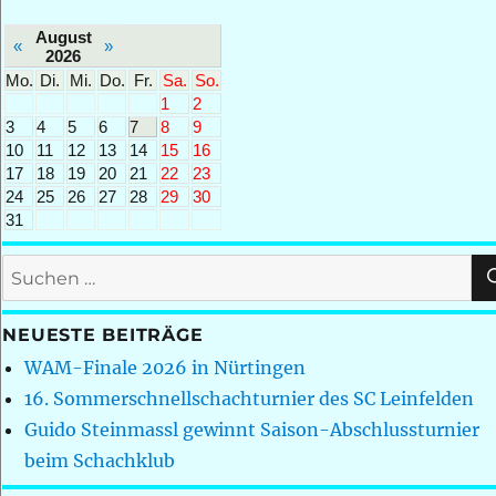
August
«
»
2026
Mo.
Di.
Mi.
Do.
Fr.
Sa.
So.
1
2
3
4
5
6
7
8
9
10
11
12
13
14
15
16
17
18
19
20
21
22
23
24
25
26
27
28
29
30
31
Suchen
nach:
NEUESTE BEITRÄGE
WAM-Finale 2026 in Nürtingen
16. Sommerschnellschachturnier des SC Leinfelden
Guido Steinmassl gewinnt Saison-Abschlussturnier
beim Schachklub