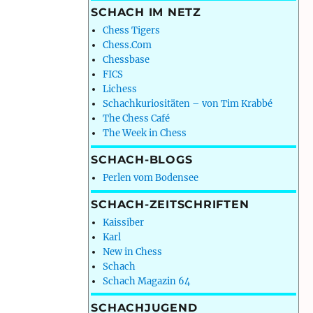
SCHACH IM NETZ
Chess Tigers
Chess.Com
Chessbase
FICS
Lichess
Schachkuriositäten – von Tim Krabbé
The Chess Café
The Week in Chess
SCHACH-BLOGS
Perlen vom Bodensee
SCHACH-ZEITSCHRIFTEN
Kaissiber
Karl
New in Chess
Schach
Schach Magazin 64
SCHACHJUGEND