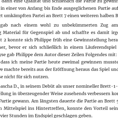
, dann eine Qualität und schließlich die Partie zu gewi
 in einer von Anfang bis Ende ausgeglichenen Partie auf
art umkämpften Partei an Brett 7 einen weiteren halben 
. gab nach einem wohl zu unbekümmerten Zug am
Material für Gegenspiel ab und schaffte es damit irg
tt 2 konnte sich Philippe früh eine Gewinnstellung hera
er, bevor er sich schließlich in einem Läuferendspie
se gab Philippe dem Autor dieser Zeilen Folgendes mit:
, dass ich meine Partie heute zweimal gewinnen musst
we machte bereits aus der Eröffnung heraus das Spiel un
e nicht für sich nutzen.
ascha D., in seinem Debüt als unser nomineller Brett-1-
llung in überzeugender Weise zusehends verbessern ko
Partie gewann. Am längsten dauerte die Partie an Brett 
im Mittelspiel ins Hintertreffen, konnte den Vorteil se
 vier Stunden im Endspiel geschlagen geben.