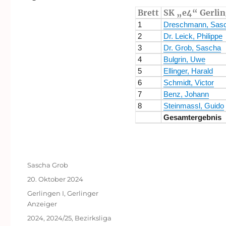
Brett
SK „e4“ Gerlin
1
Dreschmann, Sas
2
Dr. Leick, Philippe
3
Dr. Grob, Sascha
4
Bulgrin, Uwe
5
Ellinger, Harald
6
Schmidt, Victor
7
Benz, Johann
8
Steinmassl, Guido
Gesamtergebnis
Autor
Sascha Grob
Veröffentlicht
20. Oktober 2024
am
Kategorien
Gerlingen I
,
Gerlinger
Anzeiger
Schlagwörter
2024
,
2024/25
,
Bezirksliga