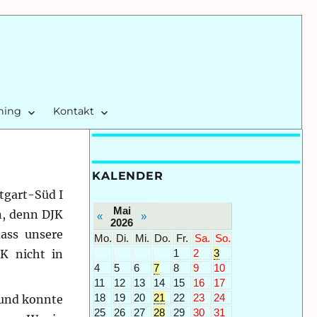
ining
Kontakt
KALENDER
tgart-Süd I
Mai
,
denn DJK
«
»
2026
ass unsere
Mo.
Di.
Mi.
Do.
Fr.
Sa.
So.
1
2
3
K nicht in
4
5
6
7
8
9
10
11
12
13
14
15
16
17
18
19
20
21
22
23
24
 und konnte
25
26
27
28
29
30
31