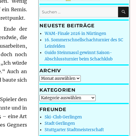
nnen. Wenig
SU
 ein Remis.
Suchen
nach:
Brettpunkt.
NEUESTE BEITRÄGE
 Ende der
WAM-Finale 2026 in Nürtingen
endwie, die
16. Sommerschnellschachturnier des SC
usarbeiten,
Leinfelden
Guido Steinmassl gewinnt Saison-
l doch noch
Abschlussturnier beim Schachklub
 „Ich würde
ARCHIV
e.“ Auch an
Archiv
d baute sich
KATEGORIEN
Kategorien
Spieler den
nnte und in
FREUNDE
5 – eine Art
Ski-Club Gerlingen
Stadt Gerlingen
ines Gegners
Stuttgarter Stadtmeisterschaft