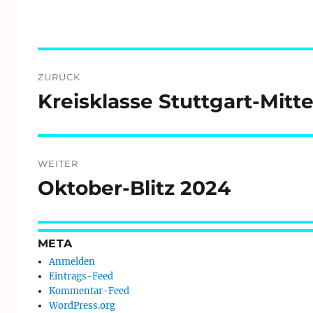
Beitragsnavigation
ZURÜCK
Kreisklasse Stuttgart-Mitt
Vorheriger
Beitrag:
WEITER
Oktober-Blitz 2024
Nächster
Beitrag:
META
Anmelden
Eintrags-Feed
Kommentar-Feed
WordPress.org