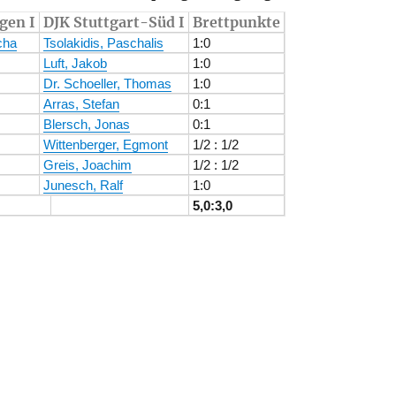
gen I
DJK Stuttgart-Süd I
Brettpunkte
cha
Tsolakidis, Paschalis
1:0
Luft, Jakob
1:0
Dr. Schoeller, Thomas
1:0
Arras, Stefan
0:1
Blersch, Jonas
0:1
Wittenberger, Egmont
1/2 : 1/2
Greis, Joachim
1/2 : 1/2
Junesch, Ralf
1:0
5,0:3,0