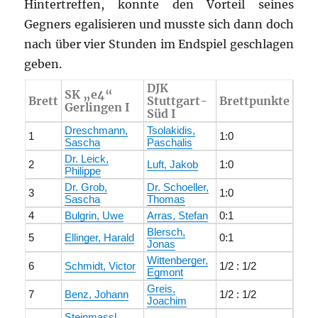
Hintertreffen, konnte den Vorteil seines
Gegners egalisieren und musste sich dann doch
nach über vier Stunden im Endspiel geschlagen
geben.
DJK
SK „e4“
Brett
Stuttgart-
Brettpunkte
Gerlingen I
Süd I
Dreschmann,
Tsolakidis,
1
1:0
Sascha
Paschalis
Dr. Leick,
2
Luft, Jakob
1:0
Philippe
Dr. Grob,
Dr. Schoeller,
3
1:0
Sascha
Thomas
4
Bulgrin, Uwe
Arras, Stefan
0:1
Blersch,
5
Ellinger, Harald
0:1
Jonas
Wittenberger,
6
Schmidt, Victor
1/2 : 1/2
Egmont
Greis,
7
Benz, Johann
1/2 : 1/2
Joachim
Steinmassl,