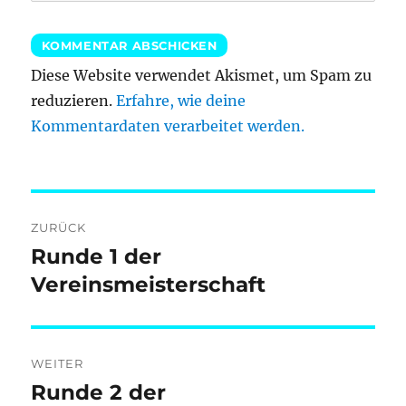
Diese Website verwendet Akismet, um Spam zu
reduzieren.
Erfahre, wie deine
Kommentardaten verarbeitet werden.
Beitragsnavigation
ZURÜCK
Runde 1 der
Vorheriger
Beitrag:
Vereinsmeisterschaft
WEITER
Runde 2 der
Nächster