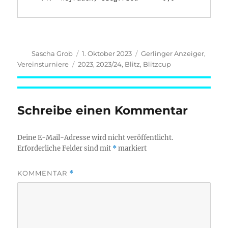
Autor
Veröffentlicht
Kategorien
Sascha Grob
1. Oktober 2023
Gerlinger Anzeiger
,
am
Schlagwörter
Vereinsturniere
2023
,
2023/24
,
Blitz
,
Blitzcup
Schreibe einen Kommentar
Deine E-Mail-Adresse wird nicht veröffentlicht.
Erforderliche Felder sind mit
*
markiert
KOMMENTAR
*