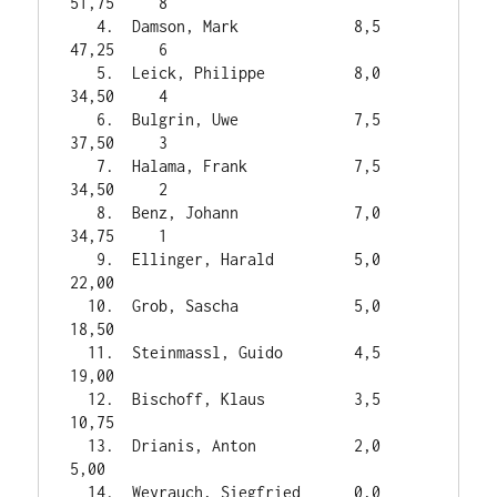
51,75     8

   4.  Damson, Mark             8,5    
47,25     6

   5.  Leick, Philippe          8,0    
34,50     4

   6.  Bulgrin, Uwe             7,5    
37,50     3

   7.  Halama, Frank            7,5    
34,50     2

   8.  Benz, Johann             7,0    
34,75     1

   9.  Ellinger, Harald         5,0    
22,00

  10.  Grob, Sascha             5,0    
18,50

  11.  Steinmassl, Guido        4,5    
19,00

  12.  Bischoff, Klaus          3,5    
10,75

  13.  Drianis, Anton           2,0     
5,00
