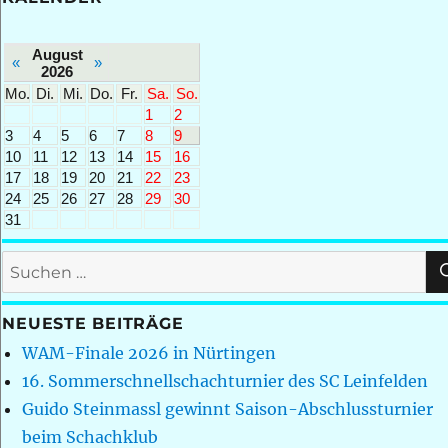
August
«
»
2026
Mo.
Di.
Mi.
Do.
Fr.
Sa.
So.
1
2
3
4
5
6
7
8
9
10
11
12
13
14
15
16
17
18
19
20
21
22
23
24
25
26
27
28
29
30
31
Suchen
nach:
NEUESTE BEITRÄGE
WAM-Finale 2026 in Nürtingen
16. Sommerschnellschachturnier des SC Leinfelden
Guido Steinmassl gewinnt Saison-Abschlussturnier
beim Schachklub