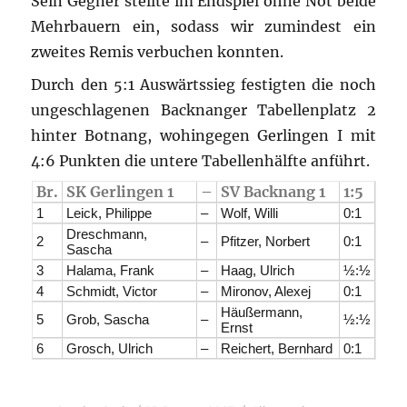
Sein Gegner stellte im Endspiel ohne Not beide
Mehrbauern ein, sodass wir zumindest ein
zweites Remis verbuchen konnten.
Durch den 5:1 Auswärtssieg festigten die noch
ungeschlagenen Backnanger Tabellenplatz 2
hinter Botnang, wohingegen Gerlingen I mit
4:6 Punkten die untere Tabellenhälfte anführt.
Br.
SK Gerlingen 1
–
SV Backnang 1
1:5
1
Leick, Philippe
–
Wolf, Willi
0:1
Dreschmann,
2
–
Pfitzer, Norbert
0:1
Sascha
3
Halama, Frank
–
Haag, Ulrich
½:½
4
Schmidt, Victor
–
Mironov, Alexej
0:1
Häußermann,
5
Grob, Sascha
–
½:½
Ernst
6
Grosch, Ulrich
–
Reichert, Bernhard
0:1