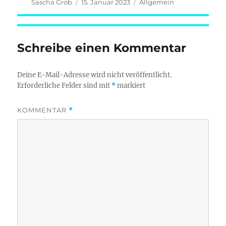
Autor
Veröffentlicht
Kategorien
Sascha Grob
15. Januar 2023
Allgemein
am
Schreibe einen Kommentar
Deine E-Mail-Adresse wird nicht veröffentlicht.
Erforderliche Felder sind mit
*
markiert
KOMMENTAR
*