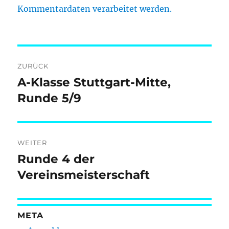
Kommentardaten verarbeitet werden.
Beitragsnavigation
ZURÜCK
A-Klasse Stuttgart-Mitte,
Vorheriger
Beitrag:
Runde 5/9
WEITER
Runde 4 der
Nächster
Beitrag:
Vereinsmeisterschaft
META