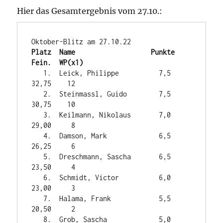
Hier das Gesamtergebnis vom 27.10.:
Platz  Name                   Punkte   
Fein.  WP(x1)
   1.  Leick, Philippe          7,5    
32,75    12

   2.  Steinmassl, Guido        7,5    
30,75    10

   3.  Keilmann, Nikolaus       7,0    
29,00     8

   4.  Damson, Mark             6,5    
26,25     6

   5.  Dreschmann, Sascha       6,5    
23,50     4

   6.  Schmidt, Victor          6,0    
23,00     3

   7.  Halama, Frank            5,5    
20,50     2

   8.  Grob, Sascha             5,0    