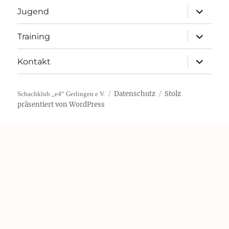
Unterme
Jugend
öffnen
Unterme
Training
öffnen
Unterme
Kontakt
öffnen
Datenschutz
Stolz
Schachklub „e4“ Gerlingen e.V.
präsentiert von WordPress