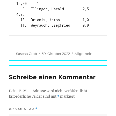
15,00     1

   9.  Ellinger, Harald         2,5     
4,75

  10.  Drianis, Anton           1,0

Autor
Veröffentlicht
Kategorien
Sascha Grob
30. Oktober 2022
Allgemein
am
Schreibe einen Kommentar
Deine E-Mail-Adresse wird nicht veröffentlicht.
Erforderliche Felder sind mit
*
markiert
KOMMENTAR
*