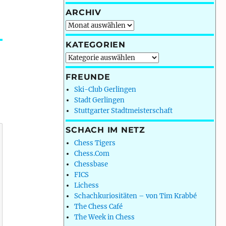
ARCHIV
Archiv
KATEGORIEN
Kategorien
FREUNDE
Ski-Club Gerlingen
Stadt Gerlingen
Stuttgarter Stadtmeisterschaft
SCHACH IM NETZ
Chess Tigers
Chess.Com
Chessbase
FICS
Lichess
Schachkuriositäten – von Tim Krabbé
The Chess Café
The Week in Chess