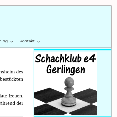
ining
Kontakt
insheim des
 bestückten
atz freuen.
während der