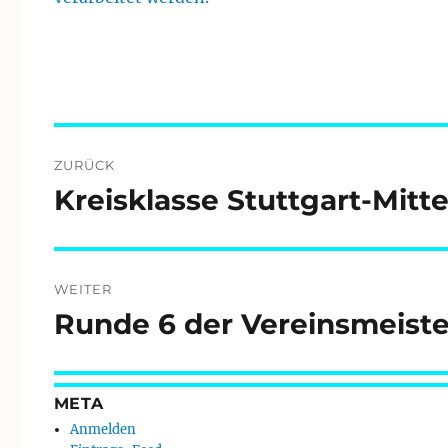
Beitragsnavigation
ZURÜCK
Kreisklasse Stuttgart-Mitt
Vorheriger
Beitrag:
WEITER
Runde 6 der Vereinsmeiste
Nächster
Beitrag:
META
Anmelden