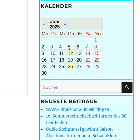
KALENDER
Juni
«
»
2025
Mo.
Di.
Mi.
Do.
Fr.
Sa.
So.
1
2
3
4
5
6
7
8
9
10
11
12
13
14
15
16
17
18
19
20
21
22
23
24
25
26
27
28
29
30
SU
Suchen
nach:
NEUESTE BEITRÄGE
WAM-Finale 2026 in Nürtingen
16. Sommerschnellschachturnier des SC
Leinfelden
Guido Steinmassl gewinnt Saison-
Abschlussturnier beim Schachklub