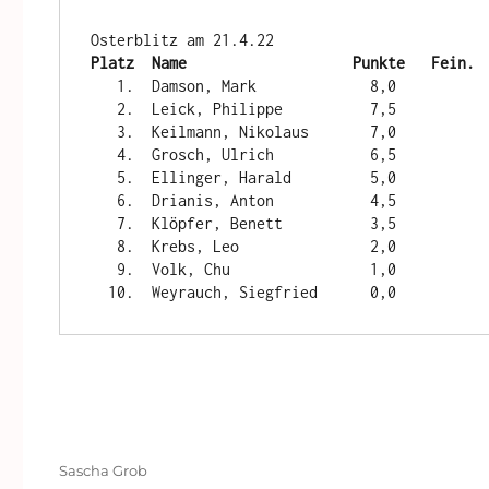
Platz  Name                   Punkte   Fein. 
   1.  Damson, Mark             8,0             12

   2.  Leick, Philippe          7,5             10

   3.  Keilmann, Nikolaus       7,0              8

   4.  Grosch, Ulrich           6,5              6

   5.  Ellinger, Harald         5,0              4

   6.  Drianis, Anton           4,5              3

   7.  Klöpfer, Benett          3,5              2

   8.  Krebs, Leo               2,0              1

   9.  Volk, Chu                1,0

Autor
Sascha Grob