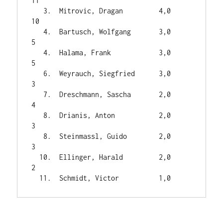
11

   3.  Mitrovic, Dragan         4,0    
10

   4.  Bartusch, Wolfgang       3,0     
5

   4.  Halama, Frank            3,0     
5

   6.  Weyrauch, Siegfried      3,0     
3

   7.  Dreschmann, Sascha       2,0     
4

   8.  Drianis, Anton           2,0     
3

   8.  Steinmassl, Guido        2,0     
3

  10.  Ellinger, Harald         2,0     
2
