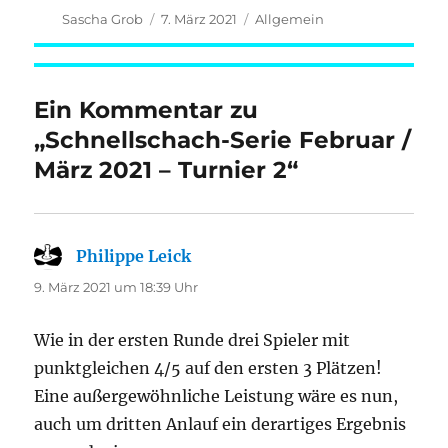
Autor
Veröffentlicht
Kategorien
Sascha Grob
7. März 2021
Allgemein
am
Ein Kommentar zu
„Schnellschach-Serie Februar /
März 2021 – Turnier 2“
Philippe Leick
sagt:
9. März 2021 um 18:39 Uhr
Wie in der ersten Runde drei Spieler mit
punktgleichen 4/5 auf den ersten 3 Plätzen!
Eine außergewöhnliche Leistung wäre es nun,
auch um dritten Anlauf ein derartiges Ergebnis