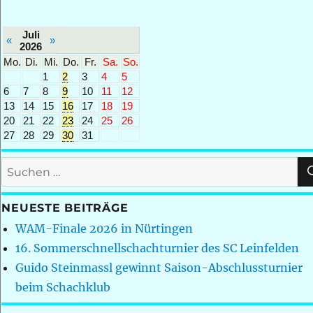
Juli
«
»
2026
Mo.
Di.
Mi.
Do.
Fr.
Sa.
So.
1
2
3
4
5
6
7
8
9
10
11
12
13
14
15
16
17
18
19
20
21
22
23
24
25
26
27
28
29
30
31
Suchen
nach:
NEUESTE BEITRÄGE
WAM-Finale 2026 in Nürtingen
16. Sommerschnellschachturnier des SC Leinfelden
Guido Steinmassl gewinnt Saison-Abschlussturnier
beim Schachklub