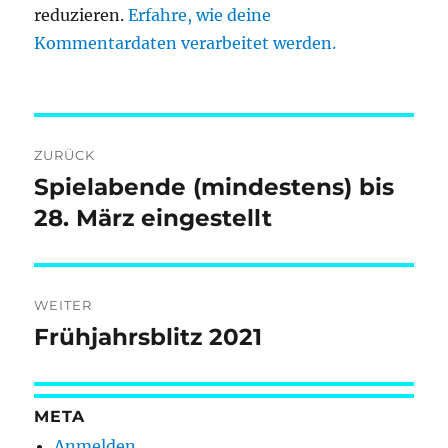
reduzieren.
Erfahre, wie deine
Kommentardaten verarbeitet werden.
Beitragsnavigation
ZURÜCK
Spielabende (mindestens) bis
Vorheriger
Beitrag:
28. März eingestellt
WEITER
Frühjahrsblitz 2021
Nächster
Beitrag:
META
Anmelden