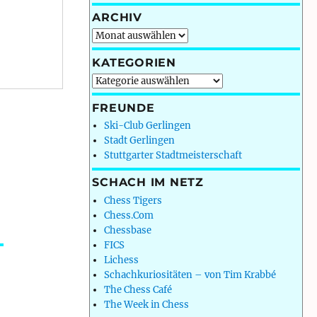
ARCHIV
Archiv
KATEGORIEN
Kategorien
FREUNDE
Ski-Club Gerlingen
Stadt Gerlingen
Stuttgarter Stadtmeisterschaft
SCHACH IM NETZ
Chess Tigers
Chess.Com
Chessbase
FICS
Lichess
Schachkuriositäten – von Tim Krabbé
The Chess Café
The Week in Chess