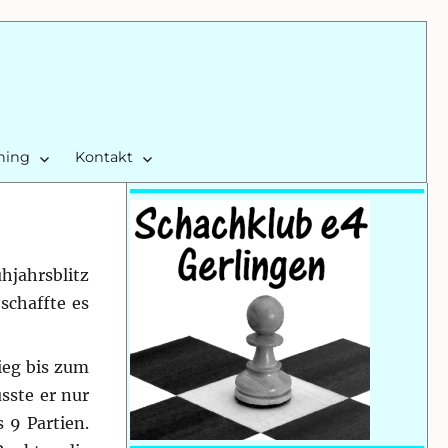
ining
Kontakt
hjahrsblitz
schaffte es
sieg bis zum
usste er nur
 9 Partien.