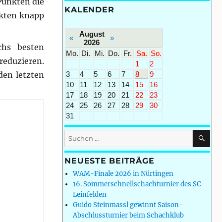
Punkten die
KALENDER
unkten knapp
August
«
»
2026
chs besten
Mo.
Di.
Mi.
Do.
Fr.
Sa.
So.
reduzieren.
1
2
3
4
5
6
7
8
9
den letzten
10
11
12
13
14
15
16
17
18
19
20
21
22
23
24
25
26
27
28
29
30
31
SU
Suchen
nach:
NEUESTE BEITRÄGE
WAM-Finale 2026 in Nürtingen
16. Sommerschnellschachturnier des SC
Leinfelden
Guido Steinmassl gewinnt Saison-
Abschlussturnier beim Schachklub