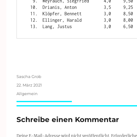
   9.  Weyrauch, Siegfried      4,0     9,50

  10.  Drianis, Anton           3,5     9,25

  11.  Klöpfer, Bennett         3,0     8,50

  12.  Ellinger, Harald         3,0     8,00

Autor
Sascha Grob
Veröffentlicht
22. März 2021
am
Kategorien
Allgemein
Schreibe einen Kommentar
Deine E-Mail-Adresse wird nicht veröffentlicht.
Erforderliche