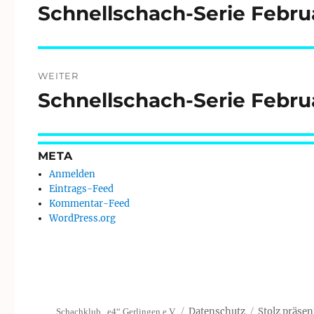
Schnellschach-Serie Februa
Vorheriger
Beitrag:
WEITER
Schnellschach-Serie Februa
Nächster
Beitrag:
META
Anmelden
Eintrags-Feed
Kommentar-Feed
WordPress.org
Datenschutz
Stolz präsen
Schachklub „e4“ Gerlingen e.V.