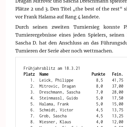
Dragan Mitrovic und Sascha Dreschmann spielten
Plätze 2 und 3. Den Titel „the best of the rest“
vor Frank Halama auf Rang 4 landete.
Durch seinen zweiten Turniersieg konnte P
Turnierergebnisse eines jeden Spielers, seine
Sascha D. hat den Anschluss an das Führungsdu
Turnieren der Serie aber noch wettmachen.
Platz  Name                   Punkte   Fein. 
   1.  Leick, Philippe          8,5    41,75    12

   2.  Mitrovic, Dragan         8,0    37,00    10

   3.  Dreschmann, Sascha       7,0    28,00     8

   4.  Steinmassl, Guido        5,0    17,50     6

   5.  Halama, Frank            5,0    15,00     4

   6.  Schmidt, Victor          4,5    13,75     3

   7.  Grob, Sascha             4,5    13,25     2

   8.  Wiesner, Klaus           4,0    12,00     1
