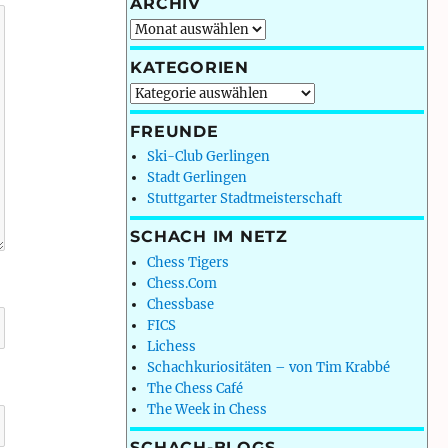
ARCHIV
Archiv
KATEGORIEN
Kategorien
FREUNDE
Ski-Club Gerlingen
Stadt Gerlingen
Stuttgarter Stadtmeisterschaft
SCHACH IM NETZ
Chess Tigers
Chess.Com
Chessbase
FICS
Lichess
Schachkuriositäten – von Tim Krabbé
The Chess Café
The Week in Chess
SCHACH-BLOGS