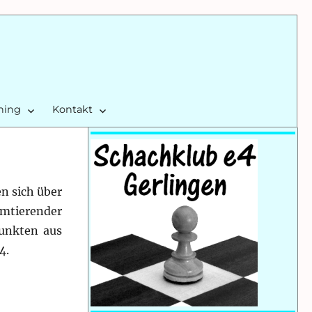
ining
Kontakt
en sich über
mtierender
Punkten aus
4.