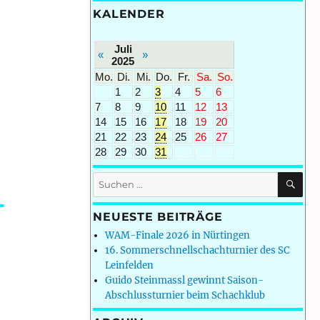
KALENDER
Juli
«
»
2025
Mo.
Di.
Mi.
Do.
Fr.
Sa.
So.
1
2
3
4
5
6
7
8
9
10
11
12
13
14
15
16
17
18
19
20
21
22
23
24
25
26
27
28
29
30
31
SU
Suchen
nach:
NEUESTE BEITRÄGE
WAM-Finale 2026 in Nürtingen
16. Sommerschnellschachturnier des SC
Leinfelden
Guido Steinmassl gewinnt Saison-
Abschlussturnier beim Schachklub