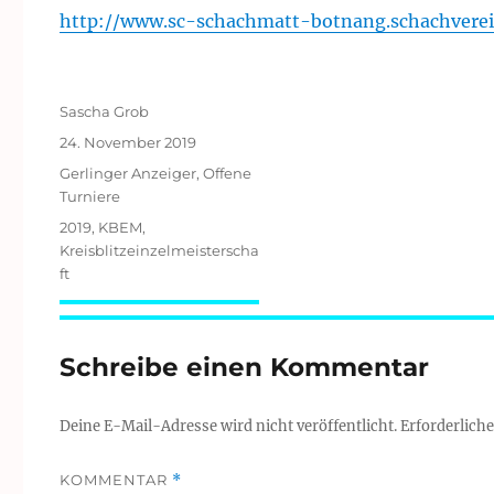
http://www.sc-schachmatt-botnang.schachvere
Autor
Sascha Grob
Veröffentlicht
24. November 2019
am
Kategorien
Gerlinger Anzeiger
,
Offene
Turniere
Schlagwörter
2019
,
KBEM
,
Kreisblitzeinzelmeisterscha
ft
Schreibe einen Kommentar
Deine E-Mail-Adresse wird nicht veröffentlicht.
Erforderliche
KOMMENTAR
*