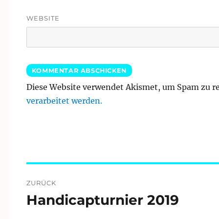
WEBSITE
Diese Website verwendet Akismet, um Spam zu r
verarbeitet werden.
Beitragsnavigation
ZURÜCK
Handicapturnier 2019
Vorheriger
Beitrag: