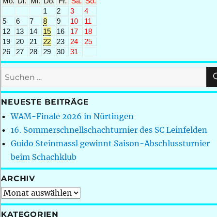
Mo.
Di.
Mi.
Do.
Fr.
Sa.
So.
1
2
3
4
5
6
7
8
9
10
11
12
13
14
15
16
17
18
19
20
21
22
23
24
25
26
27
28
29
30
31
Suchen
nach:
NEUESTE BEITRÄGE
WAM-Finale 2026 in Nürtingen
16. Sommerschnellschachturnier des SC Leinfelden
Guido Steinmassl gewinnt Saison-Abschlussturnier
beim Schachklub
ARCHIV
Archiv
KATEGORIEN