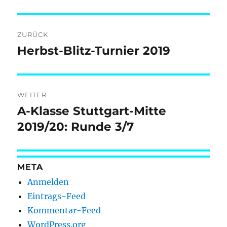
Beitragsnavigation
ZURÜCK
Herbst-Blitz-Turnier 2019
Vorheriger
Beitrag:
WEITER
A-Klasse Stuttgart-Mitte
Nächster
Beitrag:
2019/20: Runde 3/7
META
Anmelden
Eintrags-Feed
Kommentar-Feed
WordPress.org