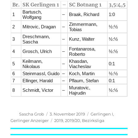
Br.
SK Gerlingen 1
–
SC Botnang 1
3,5:4,5
Bartusch,
1
–
Braak, Richard
1:0
Wolfgang
Zimmermann,
2
Mitrovic, Dragan
–
½:½
Tobias
Dreschmann,
3
–
Kunz, Walter
½:½
Sascha
Fontanarosa,
4
Grosch, Ulrich
–
½:½
Roberto
Keilmann,
Khasdan,
5
–
0:1
Nikolaus
Viacheslav
6
Steinmassl, Guido
–
Koch, Martin
½:½
7
Ellinger, Harald
–
Pflaum, Stefan
0:1
Muratovic,
8
Schmidt, Victor
–
½:½
Hajrudin
Autor
Veröffentlicht
Kategorien
Sascha Grob
3. November 2019
Gerlingen I
,
am
Schlagwörter
Gerlinger Anzeiger
2019
,
2019/20
,
Bezirksliga