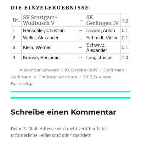
DIE EINZELERGEBNISSE:
SV Stuttgart-
SK
Br.
–
1:3
Wolfbusch V
Gerlingen IV
1
Renschler, Christian
–
Drianis, Anton
0:1
2
Weller, Alexander
–
Schmidt, Victor
0:1
Schwarz,
3
Klein, Werner
–
0:1
Alexander
4
Krause, Benjamin
–
Lang, Justus
1:0
Autor
Veröffentlicht
Kategorien
Alexander Schwarz
10. Oktober 2017
Gerlingen I
,
am
Schlagwörter
Gerlingen IV
,
Gerlinger Anzeiger
2017
,
B-Klasse
,
Bezirksliga
Schreibe einen Kommentar
Deine E-Mail-Adresse wird nicht veröffentlicht.
Erforderliche Felder sind mit
*
markiert