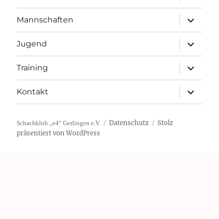
öffnen
Unterme
Mannschaften
öffnen
Unterme
Jugend
öffnen
Unterme
Training
öffnen
Unterme
Kontakt
öffnen
Datenschutz
Stolz
Schachklub „e4“ Gerlingen e.V.
präsentiert von WordPress