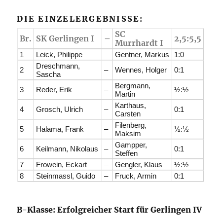
DIE EINZELERGEBNISSE:
SC
Br.
SK Gerlingen I
–
2,5:5,5
Murrhardt I
1
Leick, Philippe
–
Gentner, Markus
1:0
Dreschmann,
2
–
Wennes, Holger
0:1
Sascha
Bergmann,
3
Reder, Erik
–
½:½
Martin
Karthaus,
4
Grosch, Ulrich
–
0:1
Carsten
Filenberg,
5
Halama, Frank
–
½:½
Maksim
Gampper,
6
Keilmann, Nikolaus
–
0:1
Steffen
7
Frowein, Eckart
–
Gengler, Klaus
½:½
8
Steinmassl, Guido
–
Fruck, Armin
0:1
B-Klasse: Erfolgreicher Start für Gerlingen IV