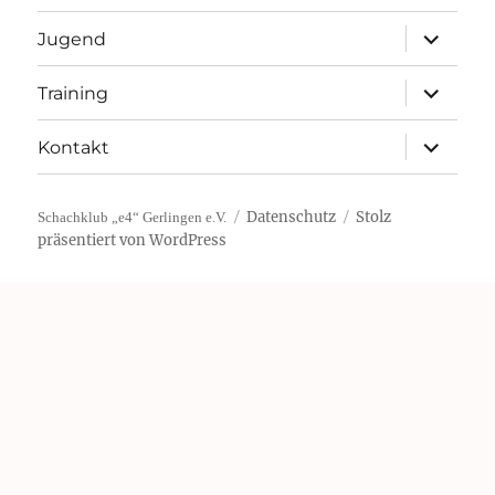
Unterme
Jugend
öffnen
Unterme
Training
öffnen
Unterme
Kontakt
öffnen
Datenschutz
Stolz
Schachklub „e4“ Gerlingen e.V.
präsentiert von WordPress