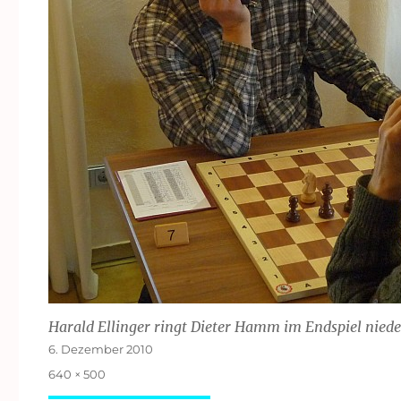
Harald Ellinger ringt Dieter Hamm im Endspiel niede
Veröffentlicht
6. Dezember 2010
am
Originalgröße
640 × 500