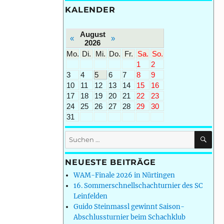
KALENDER
August
«
»
2026
Mo.
Di.
Mi.
Do.
Fr.
Sa.
So.
1
2
3
4
5
6
7
8
9
10
11
12
13
14
15
16
17
18
19
20
21
22
23
24
25
26
27
28
29
30
31
SU
Suchen
nach:
NEUESTE BEITRÄGE
WAM-Finale 2026 in Nürtingen
16. Sommerschnellschachturnier des SC
Leinfelden
Guido Steinmassl gewinnt Saison-
Abschlussturnier beim Schachklub