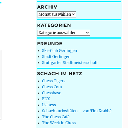
ARCHIV
Archiv
KATEGORIEN
Kategorien
FREUNDE
Ski-Club Gerlingen
Stadt Gerlingen
Stuttgarter Stadtmeisterschaft
SCHACH IM NETZ
Chess Tigers
Chess.Com
Chessbase
FICS
Lichess
Schachkuriositäten – von Tim Krabbé
The Chess Café
The Week in Chess