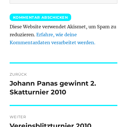
Diese Website verwendet Akismet, um Spam zu
reduzieren.
Erfahre, wie deine
Kommentardaten verarbeitet werden.
Beitragsnavigation
ZURÜCK
Johann Panas gewinnt 2.
Vorheriger
Beitrag:
Skatturnier 2010
WEITER
Vereinsblitzturnier 2010
Nächster