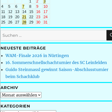
1
2
3
4
5
6
7
8
9
10
11
12
13
14
15
16
17
18
19
20
21
22
23
24
25
26
27
28
29
30
31
Suchen
nach:
NEUESTE BEITRÄGE
WAM-Finale 2026 in Nürtingen
16. Sommerschnellschachturnier des SC Leinfelden
Guido Steinmassl gewinnt Saison-Abschlussturnier
beim Schachklub
ARCHIV
Archiv
KATEGORIEN