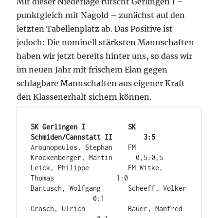
Mit dieser Niederlage rutscht Gerlingen I –
punktgleich mit Nagold – zunächst auf den
letzten Tabellenplatz ab. Das Positive ist
jedoch: Die nominell stärksten Mannschaften
haben wir jetzt bereits hinter uns, so dass wir
im neuen Jahr mit frischem Elan gegen
schlagbare Mannschaften aus eigener Kraft
den Klassenerhalt sichern können.
SK Gerlingen I           SK 
Schmiden/Cannstatt II        3:5
Arounopoulos, Stephan    FM 
Krockenberger, Martin      0,5:0,5

Leick, Philippe          FM Witke, 
Thomas                1:0

Bartusch, Wolfgang       Scheeff, Volker 
                0:1

Grosch, Ulrich           Bauer, Manfred 