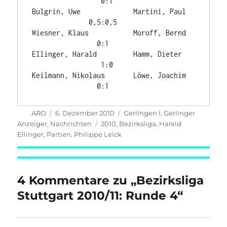
                 0:1

Bulgrin, Uwe             Martini, Paul   
              0,5:0,5

Wiesner, Klaus           Moroff, Bernd   
                0:1

Ellinger, Harald         Hamm, Dieter   
                 1:0

Keilmann, Nikolaus       Löwe, Joachim   
                0:1
Autor
Veröffentlicht
Kategorien
ARO
6. Dezember 2010
Gerlingen I
,
Gerlinger
am
Schlagwörter
Anzeiger
,
Nachrichten
2010
,
Bezirksliga
,
Harald
Ellinger
,
Partien
,
Philippe Leick
4 Kommentare zu „Bezirksliga
Stuttgart 2010/11: Runde 4“