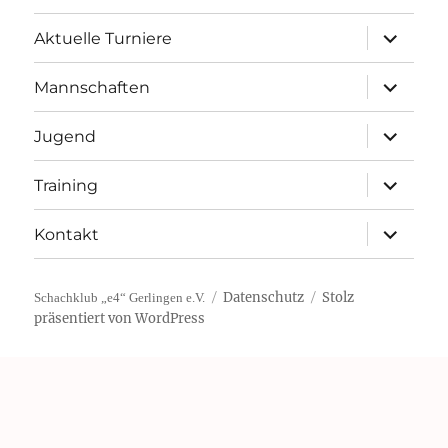
Unterme
Aktuelle Turniere
öffnen
Unterme
Mannschaften
öffnen
Unterme
Jugend
öffnen
Unterme
Training
öffnen
Unterme
Kontakt
öffnen
Datenschutz
Stolz
Schachklub „e4“ Gerlingen e.V.
präsentiert von WordPress